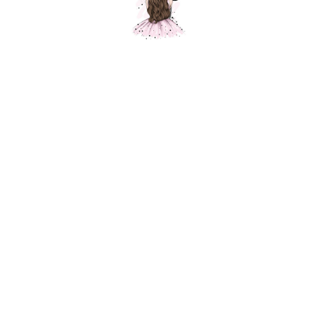
Композиция № 321
Шарики Москвы
SKU:
000321
7600,00
р.