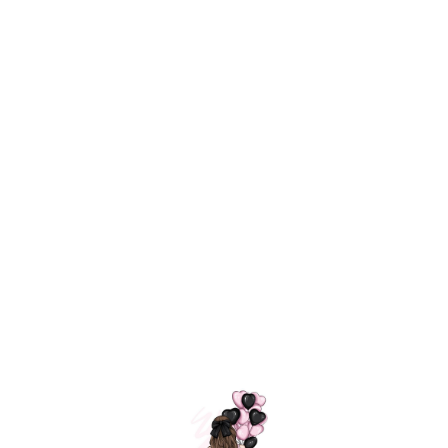
Технология
ШАРИКИ
долгого полета
МОСКВЫ
Индивидуальный
Доставим за
подход к делу
3 часа
Премиальное
Удобная
качество шариков
оплата
=
Назад