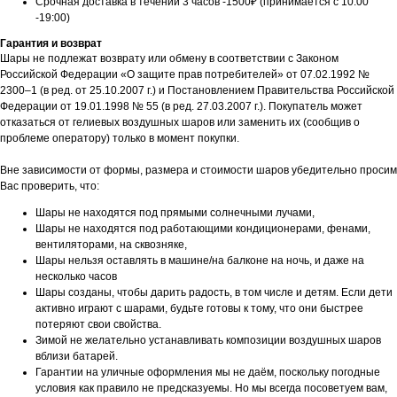
Срочная доставка в течении 3 часов -1500₽ (принимается с 10:00
-19:00)
Гарантия и возврат
Шары не подлежат возврату или обмену в соответствии с Законом
Российской Федерации «О защите прав потребителей» от 07.02.1992 №
2300–1 (в ред. от 25.10.2007 г.) и Постановлением Правительства Российской
Федерации от 19.01.1998 № 55 (в ред. 27.03.2007 г.). Покупатель может
отказаться от гелиевых воздушных шаров или заменить их (сообщив о
проблеме оператору) только в момент покупки.
Вне зависимости от формы, размера и стоимости шаров убедительно просим
Вас проверить, что:
Шары не находятся под прямыми солнечными лучами,
Шары не находятся под работающими кондиционерами, фенами,
вентиляторами, на сквозняке,
Шары нельзя оставлять в машине/на балконе на ночь, и даже на
несколько часов
Шары созданы, чтобы дарить радость, в том числе и детям. Если дети
активно играют с шарами, будьте готовы к тому, что они быстрее
потеряют свои свойства.
Зимой не желательно устанавливать композиции воздушных шаров
вблизи батарей.
Гарантии на уличные оформления мы не даём, поскольку погодные
условия как правило не предсказуемы. Но мы всегда посоветуем вам,