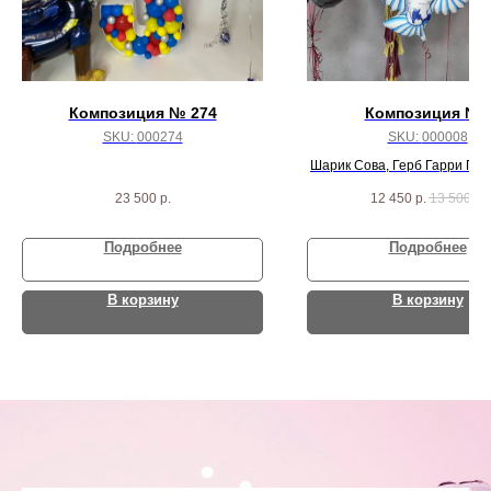
Композиция № 274
Композиция №8
SKU:
000274
SKU:
000008
Шарик Сова, Герб Гарри Пот
на гирлянде, шар цира 
23 500
р.
12 450
р.
13 500
р.
разноцветых шарик
Подробнее
Подробнее
В корзину
В корзину