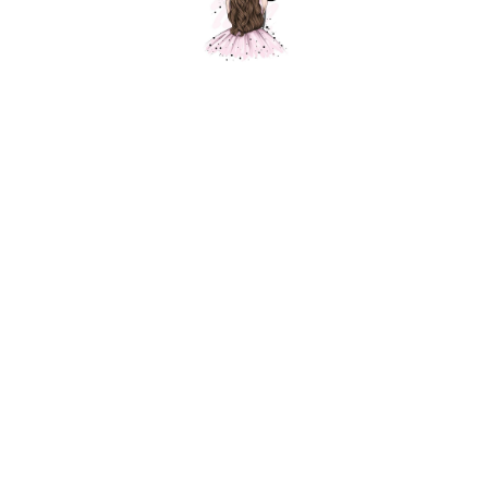
Композиция № 401
Шарики Москвы
SKU:
000401
19200,00
р.