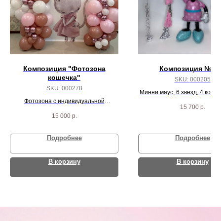
Композиция "Фотозона
Композиция № 2
кошечка"
SKU:
000205
SKU:
000278
Минни маус, 6 звезд, 4 конф
Фотозона с индивидуальной
пастель шариков
15 700
р.
надписью
15 000
р.
Подробнее
Подробнее
В корзину
В корзину