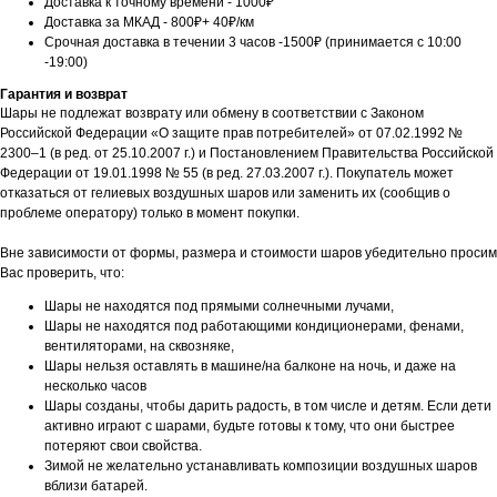
Доставка к точному времени - 1000₽
Доставка за МКАД - 800₽+ 40₽/км
Срочная доставка в течении 3 часов -1500₽ (принимается с 10:00
-19:00)
Гарантия и возврат
Шары не подлежат возврату или обмену в соответствии с Законом
Российской Федерации «О защите прав потребителей» от 07.02.1992 №
2300–1 (в ред. от 25.10.2007 г.) и Постановлением Правительства Российской
Федерации от 19.01.1998 № 55 (в ред. 27.03.2007 г.). Покупатель может
отказаться от гелиевых воздушных шаров или заменить их (сообщив о
проблеме оператору) только в момент покупки.
Вне зависимости от формы, размера и стоимости шаров убедительно просим
Вас проверить, что:
Шары не находятся под прямыми солнечными лучами,
Шары не находятся под работающими кондиционерами, фенами,
вентиляторами, на сквозняке,
Шары нельзя оставлять в машине/на балконе на ночь, и даже на
несколько часов
Шары созданы, чтобы дарить радость, в том числе и детям. Если дети
активно играют с шарами, будьте готовы к тому, что они быстрее
потеряют свои свойства.
Зимой не желательно устанавливать композиции воздушных шаров
вблизи батарей.