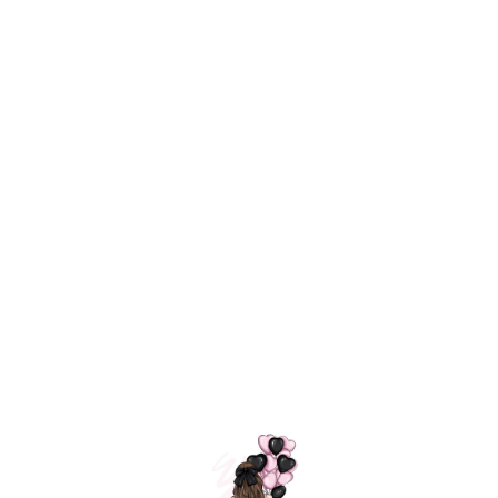
Технология
ШАРИКИ
долгого полета
МОСКВЫ
Индивидуальный
Доставим за
подход к делу
3 часа
Премиальное
Удобная
качество шариков
оплата
=
Назад