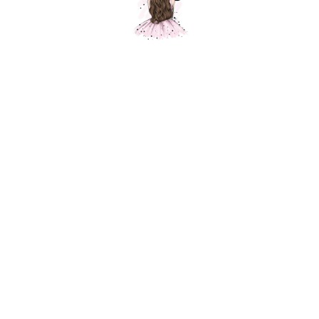
Композиция "Вечеринка в стиле
сафари"
Шарики Москвы
SKU:
000508