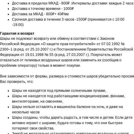
Доставка в пределах МКАД - 800₽. Интервалы доставки: каждые 2 часа
Доставка к точному времени - 1000₽
Доставка за МКАД - 800₽+ 40₽/км
Срочная доставка в течении 3 часов -1500₽ (принимается с 10:00
-19:00)
Гарантия и возврат
Шары не подлежат возврату или обмену в соответствии с Законом
Российской Федерации «О защите прав потребителей» от 07.02.1992 №
2300–1 (в ред. от 25.10.2007 г.) и Постановлением Правительства Российской
Федерации от 19.01.1998 № 55 (в ред. 27.03.2007 г.). Покупатель может
отказаться от гелиевых воздушных шаров или заменить их (сообщив о
проблеме оператору) только в момент покупки.
Вне зависимости от формы, размера и стоимости шаров убедительно просим
Вас проверить, что:
Шары не находятся под прямыми солнечными лучами,
Шары не находятся под работающими кондиционерами, фенами,
вентиляторами, на сквозняке,
Шары нельзя оставлять в машине/на балконе на ночь, и даже на
несколько часов
Шары созданы, чтобы дарить радость, в том числе и детям. Если дети
активно играют с шарами, будьте готовы к тому, что они быстрее
потеряют свои свойства.
Зимой не желательно устанавливать композиции воздушных шаров