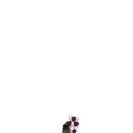
Технология
ШАРИКИ
долгого полета
МОСКВЫ
Индивидуальный
Доставим за
подход к делу
3 часа
Премиальное
Удобная
качество шариков
оплата
=
Назад