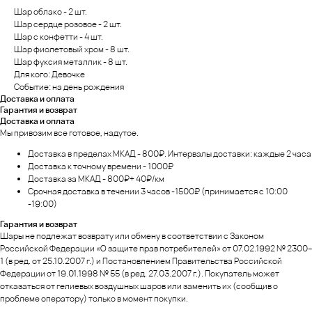
Шар облако - 2 шт.
Шар сердце розовое - 2 шт.
Шар с конфетти - 4 шт.
Шар фиолетовый хром - 8 шт.
Шар фуксия металлик - 8 шт.
Для кого: Девочке
Событие: на день рождения
Доставка и оплата
Гарантия и возврат
Доставка и оплата
Мы привозим все готовое, надутое.
Доставка в пределах МКАД - 800₽. Интервалы доставки: каждые 2 часа
Доставка к точному времени - 1000₽
Доставка за МКАД - 800₽+ 40₽/км
Срочная доставка в течении 3 часов -1500₽ (принимается с 10:00
-19:00)
Гарантия и возврат
Шары не подлежат возврату или обмену в соответствии с Законом
Российской Федерации «О защите прав потребителей» от 07.02.1992 № 2300–
1 (в ред. от 25.10.2007 г.) и Постановлением Правительства Российской
Федерации от 19.01.1998 № 55 (в ред. 27.03.2007 г.). Покупатель может
отказаться от гелиевых воздушных шаров или заменить их (сообщив о
проблеме оператору) только в момент покупки.