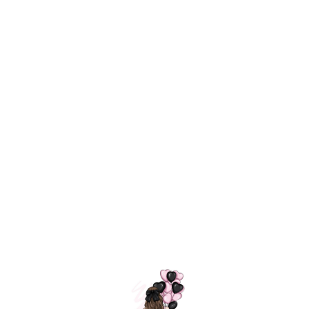
Технология
ШАРИКИ
долгого полета
МОСКВЫ
Индивидуальный
Доставим за
подход к делу
3 часа
Премиальное
Удобная
качество шариков
оплата
=
Назад