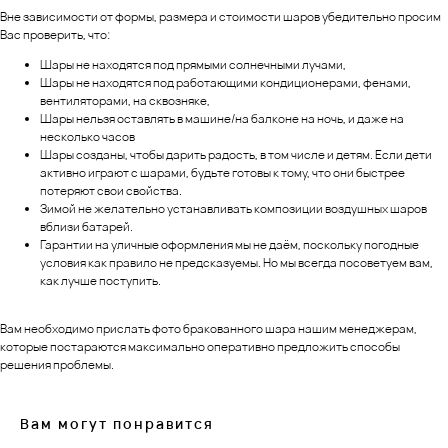
Вне зависимости от формы, размера и стоимости шаров убедительно просим
Вас проверить, что:
Шары не находятся под прямыми солнечными лучами,
Шары не находятся под работающими кондиционерами, фенами,
вентиляторами, на сквозняке,
Шары нельзя оставлять в машине/на балконе на ночь, и даже на
несколько часов
Шары созданы, чтобы дарить радость, в том числе и детям. Если дети
активно играют с шарами, будьте готовы к тому, что они быстрее
потеряют свои свойства.
Зимой не желательно устанавливать композиции воздушных шаров
вблизи батарей.
Гарантии на уличные оформления мы не даём, поскольку погодные
условия как правило не предсказуемы. Но мы всегда посоветуем вам,
как лучше поступить.
Вам необходимо прислать фото бракованного шара нашим менеджерам,
которые постараются максимально оперативно предложить способы
решения проблемы.
Вам могут понравится