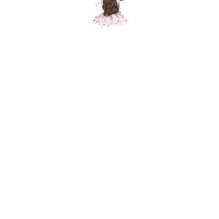
Композиция № 255
Шарики Москвы
000255
6600,00
р.
В корзину
Состав композиции: