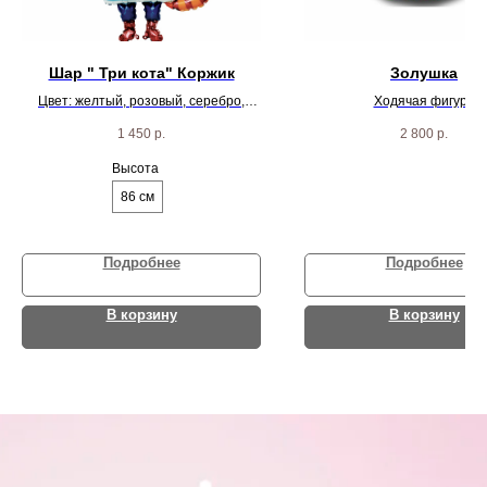
Шар " Три кота" Коржик
Золушка
Цвет: желтый, розовый, серебро,
Ходячая фигура
синий
1 450
р.
2 800
р.
Воздушный шар фольгированный
Высота
86 см
Подробнее
Подробнее
В корзину
В корзину