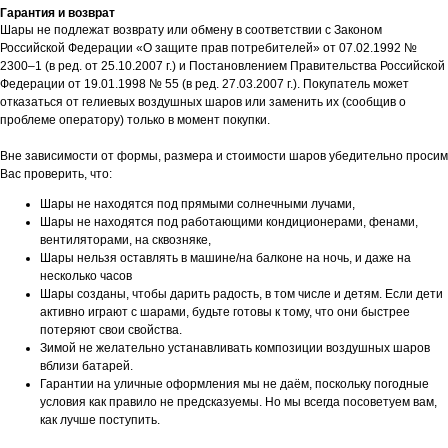
Гарантия и возврат
Шары не подлежат возврату или обмену в соответствии с Законом
Российской Федерации «О защите прав потребителей» от 07.02.1992 №
2300–1 (в ред. от 25.10.2007 г.) и Постановлением Правительства Российской
Федерации от 19.01.1998 № 55 (в ред. 27.03.2007 г.). Покупатель может
отказаться от гелиевых воздушных шаров или заменить их (сообщив о
проблеме оператору) только в момент покупки.
Вне зависимости от формы, размера и стоимости шаров убедительно просим
Вас проверить, что:
Шары не находятся под прямыми солнечными лучами,
Шары не находятся под работающими кондиционерами, фенами,
вентиляторами, на сквозняке,
Шары нельзя оставлять в машине/на балконе на ночь, и даже на
несколько часов
Шары созданы, чтобы дарить радость, в том числе и детям. Если дети
активно играют с шарами, будьте готовы к тому, что они быстрее
потеряют свои свойства.
Зимой не желательно устанавливать композиции воздушных шаров
вблизи батарей.
Гарантии на уличные оформления мы не даём, поскольку погодные
условия как правило не предсказуемы. Но мы всегда посоветуем вам,
как лучше поступить.