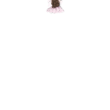
Композиция № 190
Шарики Москвы
SKU:
000190
4350,00
р.
5500,00
р.