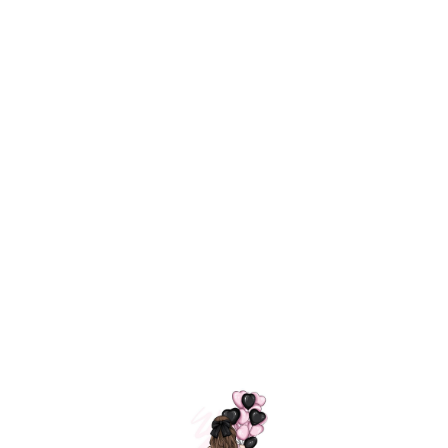
Технология
ШАРИКИ
долгого полета
МОСКВЫ
Индивидуальный
Доставим за
подход к делу
3 часа
Премиальное
Удобная
качество шариков
оплата
=
Назад