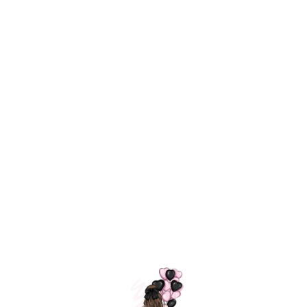
Технология
ШАРИКИ
долгого полета
МОСКВЫ
Индивидуальный
Доставим за
подход к делу
3 часа
Премиальное
Удобная
качество шариков
оплата
=
Назад