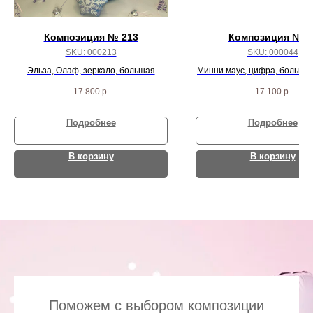
Композиция № 213
Композиция № 4
SKU:
000213
SKU:
000044
Эльза, Олаф, зеркало, большая
Минни маус, цифра, большое
звезда с индивидуальной надписью,
6 шаров карамелька, 6 зв
17 800
р.
17 100
р.
20 агат фейшн и 20 шариков
сердец, 2 сферы
Подробнее
Подробнее
В корзину
В корзину
Поможем с выбором композиции