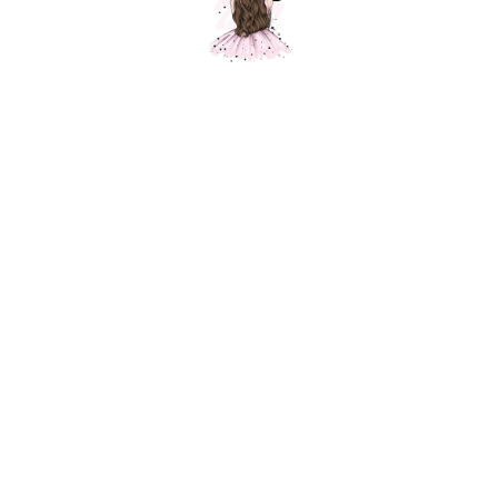
Композиция № 298
Шарики Москвы
SKU:
000298
3700,00
р.