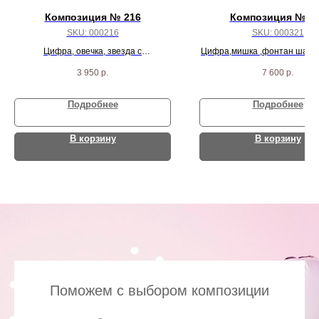
Композиция № 216
Композиция № 3
SKU:
000216
SKU:
000321
Цифра, овечка, звезда с
Цифра,мишка ,фонтан шаро
индивидуальной надписью и 5
под потолок
3 950
р.
7 600
р.
шариков
Подробнее
Подробнее
В корзину
В корзину
Поможем с выбором композиции