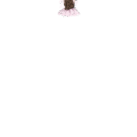
Книга "У меня теперь есть сестрёнка!"
Шарики Москвы
SKU:
001011
1500,00
р.