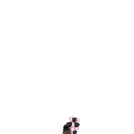
Технология
ШАРИКИ
долгого полета
МОСКВЫ
Индивидуальный
Доставим за
подход к делу
3 часа
Премиальное
Удобная
качество шариков
оплата
=
Назад