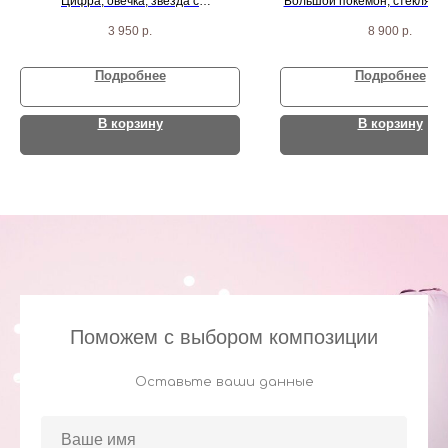
Цифра, овечка, звезда с
Большой покемон, стеклянн
индивидуальной надписью и 5
надписью, желтый круг с над
3 950
р.
8 900
р.
шариков
шарикрв
Подробнее
Подробнее
В корзину
В корзину
Поможем с выбором композиции
Оставьте ваши данные