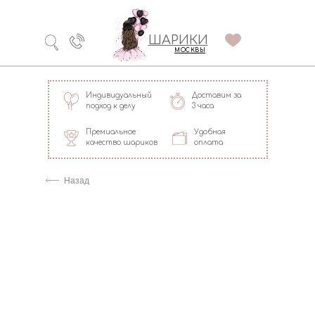
Технология
ШАРИКИ
долгого полета
МОСКВЫ
Индивидуальный
Доставим за
подход к делу
3 часа
Премиальное
Удобная
качество шариков
оплата
=
Назад