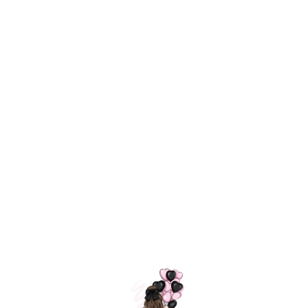
Технология
ШАРИКИ
долгого полета
МОСКВЫ
Индивидуальный
Доставим за
подход к делу
3 часа
Премиальное
Удобная
качество шариков
оплата
=
Назад