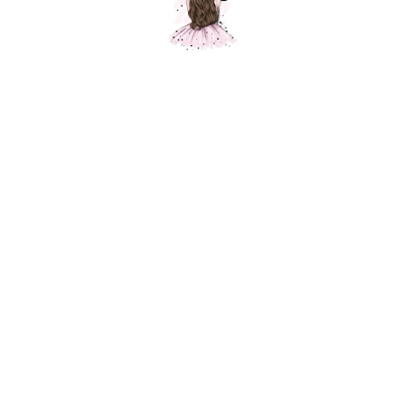
Мишки "Мама и дочка" именные
Шарики Москвы
SKU:
001006
6900,00
р.