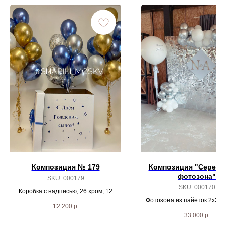
Композиция № 179
Композиция "Серебр
фотозона"
SKU:
000179
SKU:
000170
Коробка с надписью, 26 хром, 12
жемчужных и 2 шарика с конфетти
Фотозона из пайеток 2х2, 
12 200
р.
вывеска
33 000
р.