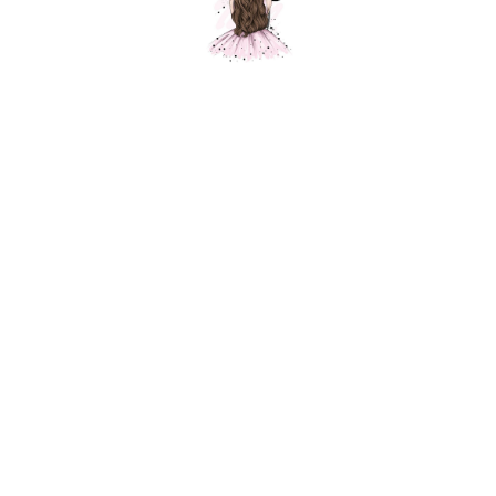
Мишка-ангел Kaitlyn
Шарики Москвы