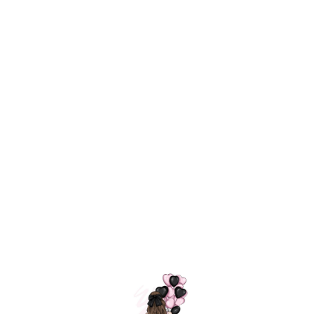
Технология
ШАРИКИ
долгого полета
МОСКВЫ
Индивидуальный
Доставим за
подход к делу
3 часа
Премиальное
Удобная
качество шариков
оплата
=
Назад