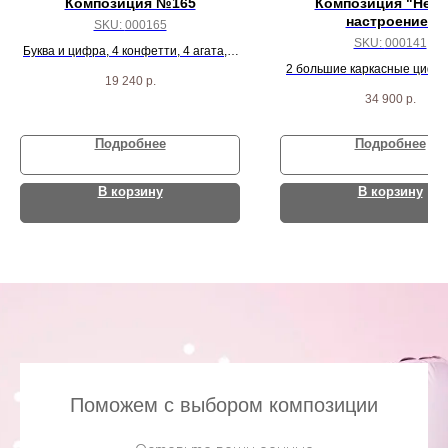
Композиция №165
Композиция "Неж
настроение"
SKU:
000165
SKU:
000141
Буква и цифра, 4 конфетти, 4 агата, 4
черных пастель и 24 белых шарика
2 большие каркасные цифр
19 240
р.
розовых звезд, 3 шарика б
34 900
р.
коробка с 12 шариками вн
Подробнее
Подробнее
В корзину
В корзину
Поможем с выбором композиции