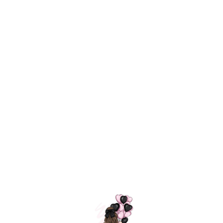
Технология
ШАРИКИ
долгого полета
МОСКВЫ
Индивидуальный
Доставим за
подход к делу
3 часа
Премиальное
Удобная
качество шариков
оплата
=
Назад