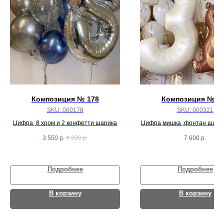
Композиция № 178
Композиция № 3
SKU:
000178
SKU:
000321
Цифра, 8 хром и 2 конфетти шарика
Цифра,мишка ,фонтан шаро
под потолок
3 550
р.
4 200
р.
7 600
р.
Подробнее
Подробнее
В корзину
В корзину