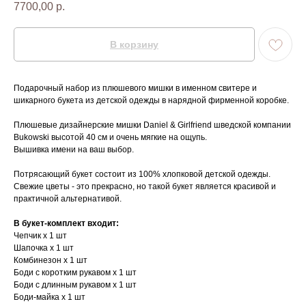
7700,00
р.
В корзину
Подарочный набор из плюшевого мишки в именном свитере и
шикарного букета из детской одежды в нарядной фирменной коробке.
Плюшевые дизайнерские мишки Daniel & Girlfriend шведской компании
Bukowski высотой 40 см и очень мягкие на ощупь.
Вышивка имени на ваш выбор.
Потрясающий букет состоит из 100% хлопковой детской одежды.
Свежие цветы - это прекрасно, но такой букет является красивой и
практичной альтернативой.
В букет-комплект входит:
Чепчик х 1 шт
Шапочка х 1 шт
Комбинезон х 1 шт
Боди с коротким рукавом х 1 шт
Боди с длинным рукавом х 1 шт
Боди-майка х 1 шт