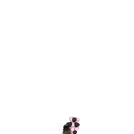
Технология
ШАРИКИ
долгого полета
МОСКВЫ
Индивидуальный
Доставим за
подход к делу
3 часа
Премиальное
Удобная
качество шариков
оплата
=
Назад