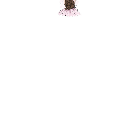
Подарочный набор "Плюшевый мишка
и букет", розовый, 40 см.
Шарики Москвы
SKU:
001018