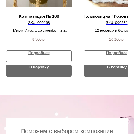
Композиция № 168
Композиция "Розовые
SKU:
000168
SKU:
000231
Микки Маус, шар с конфетти и
12 розовых и белых с
надписью, цифра, и 10 черно/красных
8 500
р.
16 200
р.
пастель шаров
Подробнее
Подробнее
В корзину
В корзину
Поможем с выбором композиции