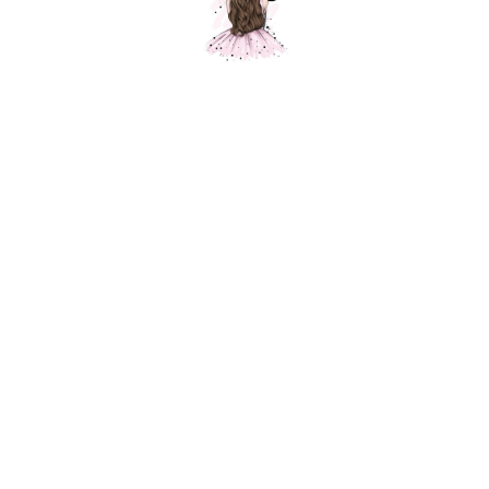
Подарочный набор "Для двойни"
Шарики Москвы
001009
10800,00
р.
В корзину
Состав:
Пледы шерсть 50%, акрил 50%