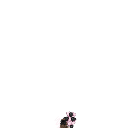
Технология
ШАРИКИ
долгого полета
МОСКВЫ
Индивидуальный
Доставим за
подход к делу
3 часа
Премиальное
Удобная
качество шариков
оплата
=
Назад