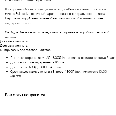
Шикарный набор из традиционных пледов Вязки косами и плюшевых
мишек Bukowski - отличный вариант полезного и красивого подарка.
Персонализируйте его именной вышивкой и такой комплект станет
еще трогательнее.
Сет будет бережно упакован для вас в фирменную коробку с шёлковой
лентой.
Доставка и оплата
Доставка и оплата
Мы привозим все готовое, надутое.
Доставка в пределах МКАД - 800₽. Интервалы доставки: каждые 2 часа
Доставка к точному времени - 1000₽
Доставка за МКАД - 800₽+ 40₽/км
Срочная доставка в течении 3 часов -1500₽ (принимается с 10:00
-19:00)
Вам могут понравится