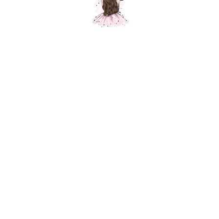
Композиция № 159
Шарики Москвы
SKU:
000190
10400,00
р.