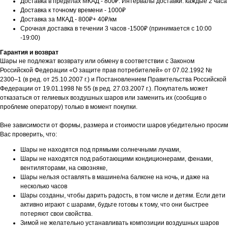
Доставка в пределах МКАД - 800₽. Интервалы доставки: каждые 2 часа
Доставка к точному времени - 1000₽
Доставка за МКАД - 800₽+ 40₽/км
Срочная доставка в течении 3 часов -1500₽ (принимается с 10:00
-19:00)
Гарантия и возврат
Шары не подлежат возврату или обмену в соответствии с Законом
Российской Федерации «О защите прав потребителей» от 07.02.1992 №
2300–1 (в ред. от 25.10.2007 г.) и Постановлением Правительства Российской
Федерации от 19.01.1998 № 55 (в ред. 27.03.2007 г.). Покупатель может
отказаться от гелиевых воздушных шаров или заменить их (сообщив о
проблеме оператору) только в момент покупки.
Вне зависимости от формы, размера и стоимости шаров убедительно просим
Вас проверить, что:
Шары не находятся под прямыми солнечными лучами,
Шары не находятся под работающими кондиционерами, фенами,
вентиляторами, на сквозняке,
Шары нельзя оставлять в машине/на балконе на ночь, и даже на
несколько часов
Шары созданы, чтобы дарить радость, в том числе и детям. Если дети
активно играют с шарами, будьте готовы к тому, что они быстрее
потеряют свои свойства.
Зимой не желательно устанавливать композиции воздушных шаров