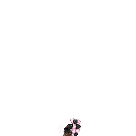
Технология
ШАРИКИ
долгого полета
МОСКВЫ
Индивидуальный
Доставим за
подход к делу
3 часа
Премиальное
Удобная
качество шариков
оплата
=
Назад