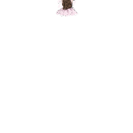
Шар "Дубовый лист оранжевый
24/61см"