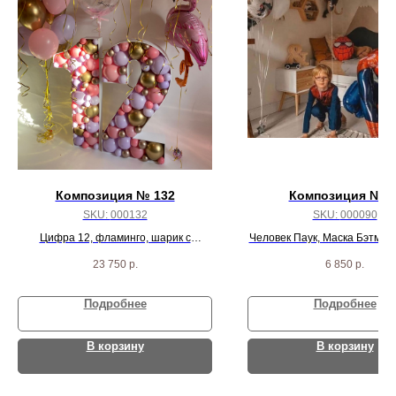
Композиция № 132
Композиция № 9
SKU:
000132
SKU:
000090
Цифра 12, фламинго, шарик с
Человек Паук, Маска Бэтмен,
перьями и 10 шариков
серебрянных круга и 3 белы
23 750
р.
6 850
р.
Подробнее
Подробнее
В корзину
В корзину