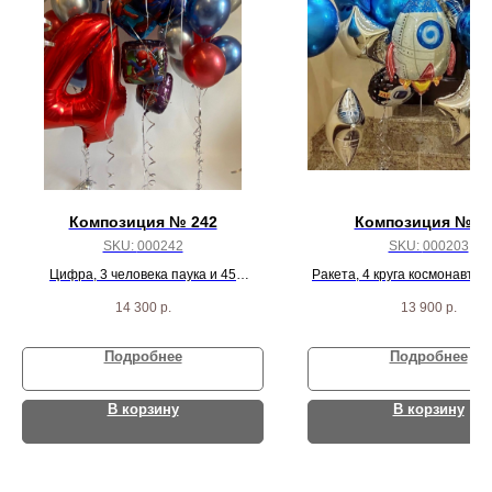
Композиция № 242
Композиция № 2
SKU:
000242
SKU:
000203
Цифра, 3 человека паука и 45
Ракета, 4 круга космонавт, 7
красный/синий/серебро хром шариков
звезд
14 300
р.
13 900
р.
Подробнее
Подробнее
В корзину
В корзину