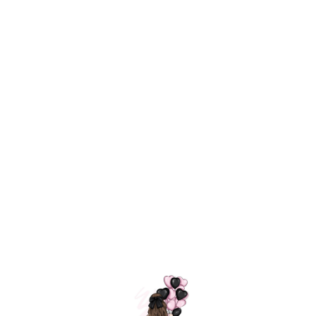
Технология
ШАРИКИ
долгого полета
МОСКВЫ
Индивидуальный
Доставим за
подход к делу
3 часа
Премиальное
Удобная
качество шариков
оплата
=
Назад