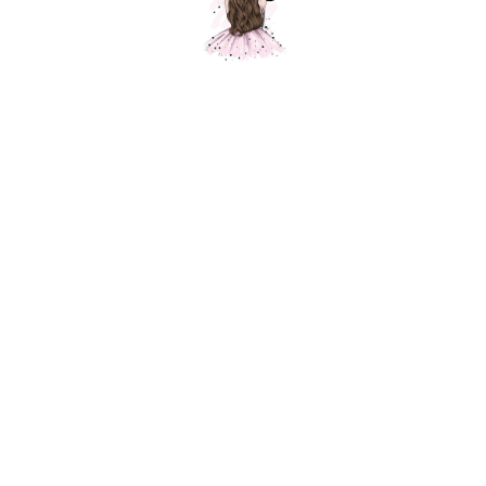
Шар макарунс, нежно-розовый, пастель,
1 шт.
Шарики Москвы
SKU: