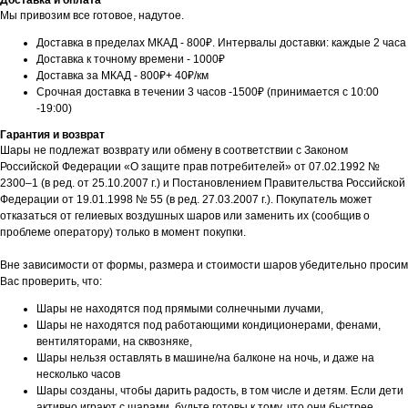
Доставка и оплата
Мы привозим все готовое, надутое.
Доставка в пределах МКАД - 800₽. Интервалы доставки: каждые 2 часа
Доставка к точному времени - 1000₽
Доставка за МКАД - 800₽+ 40₽/км
Срочная доставка в течении 3 часов -1500₽ (принимается с 10:00
-19:00)
Гарантия и возврат
Шары не подлежат возврату или обмену в соответствии с Законом
Российской Федерации «О защите прав потребителей» от 07.02.1992 №
2300–1 (в ред. от 25.10.2007 г.) и Постановлением Правительства Российской
Федерации от 19.01.1998 № 55 (в ред. 27.03.2007 г.). Покупатель может
отказаться от гелиевых воздушных шаров или заменить их (сообщив о
проблеме оператору) только в момент покупки.
Вне зависимости от формы, размера и стоимости шаров убедительно просим
Вас проверить, что:
Шары не находятся под прямыми солнечными лучами,
Шары не находятся под работающими кондиционерами, фенами,
вентиляторами, на сквозняке,
Шары нельзя оставлять в машине/на балконе на ночь, и даже на
несколько часов
Шары созданы, чтобы дарить радость, в том числе и детям. Если дети
активно играют с шарами, будьте готовы к тому, что они быстрее