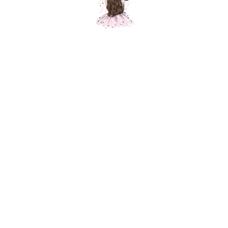
Морская касатка, синяя
Шарики Москвы
SKU:
1250,00
р.