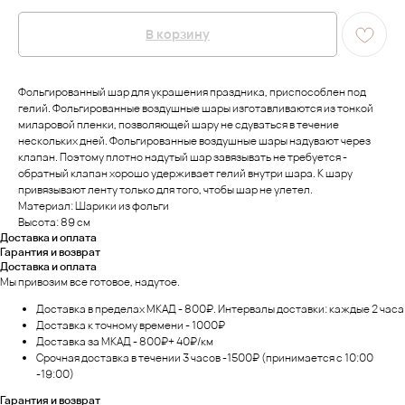
В корзину
Фольгированный шар для украшения праздника, приспособлен под
гелий. Фольгированные воздушные шары изготавливаются из тонкой
миларовой пленки, позволяющей шару не сдуваться в течение
нескольких дней. Фольгированные воздушные шары надувают через
клапан. Поэтому плотно надутый шар завязывать не требуется -
обратный клапан хорошо удерживает гелий внутри шара. К шару
привязывают ленту только для того, чтобы шар не улетел.
Материал: Шарики из фольги
Высота: 89 см
Доставка и оплата
Гарантия и возврат
Доставка и оплата
Мы привозим все готовое, надутое.
Доставка в пределах МКАД - 800₽. Интервалы доставки: каждые 2 часа
Доставка к точному времени - 1000₽
Доставка за МКАД - 800₽+ 40₽/км
Срочная доставка в течении 3 часов -1500₽ (принимается с 10:00
-19:00)
Гарантия и возврат