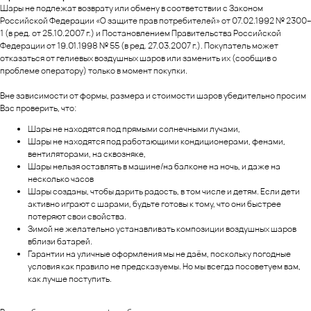
Шары не подлежат возврату или обмену в соответствии с Законом
Российской Федерации «О защите прав потребителей» от 07.02.1992 № 2300–
1 (в ред. от 25.10.2007 г.) и Постановлением Правительства Российской
Федерации от 19.01.1998 № 55 (в ред. 27.03.2007 г.). Покупатель может
отказаться от гелиевых воздушных шаров или заменить их (сообщив о
проблеме оператору) только в момент покупки.
Вне зависимости от формы, размера и стоимости шаров убедительно просим
Вас проверить, что:
Шары не находятся под прямыми солнечными лучами,
Шары не находятся под работающими кондиционерами, фенами,
вентиляторами, на сквозняке,
Шары нельзя оставлять в машине/на балконе на ночь, и даже на
несколько часов
Шары созданы, чтобы дарить радость, в том числе и детям. Если дети
активно играют с шарами, будьте готовы к тому, что они быстрее
потеряют свои свойства.
Зимой не желательно устанавливать композиции воздушных шаров
вблизи батарей.
Гарантии на уличные оформления мы не даём, поскольку погодные
условия как правило не предсказуемы. Но мы всегда посоветуем вам,
как лучше поступить.