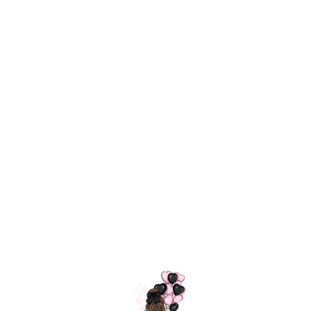
Технология
ШАРИКИ
долгого полета
МОСКВЫ
Индивидуальный
Доставим за
подход к делу
3 часа
Премиальное
Удобная
качество шариков
оплата
=
Назад