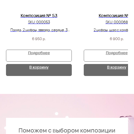
Композиция № 53
Композиция №6
SKU:
000053
SKU:
000068
Панда, 2 цифры, звезда, сердце, 3
2 цифры, шар с конфетт
шара с конфетти и 7 черно-
жемчужных шара и 3 розово
6 950
р.
6 900
р.
серебрянных шарика
круга
Подробнее
Подробнее
В корзину
В корзину
Поможем с выбором композиции