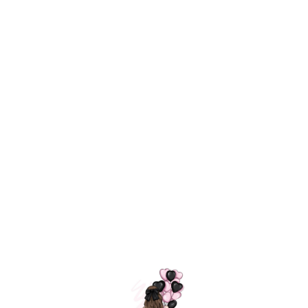
Технология
ШАРИКИ
долгого полета
МОСКВЫ
Индивидуальный
Доставим за
подход к делу
3 часа
Премиальное
Удобная
качество шариков
оплата
=
Назад