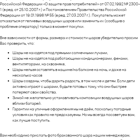
Российской Федерации «О защите прав потребителей» от 07.02.1992 № 2300–
1 (в ред. от 25.10.2007 г.) и Постановлением Правительства Российской
Федерации от 19.01.1998 № 55 (в ред. 27.03.2007 г.). Покупатель может
отказаться от гелиевых воздушных шаров или заменить их (сообщив о
проблеме оператору) только в момент покупки.
Вне зависимости от формы, размера и стоимости шаров убедительно просим
Вас проверить, что:
Шары не находятся под прямыми солнечными лучами,
Шары не находятся под работающими кондиционерами, фенами,
вентиляторами, на сквозняке,
Шары нельзя оставлять в машине/на балконе на ночь, и даже на
несколько часов
Шары созданы, чтобы дарить радость, в том числе и детям. Если дети
активно играют с шарами, будьте готовы к тому, что они быстрее
потеряют свои свойства.
Зимой не желательно устанавливать композиции воздушных шаров
вблизи батарей.
Гарантии на уличные оформления мы не даём, поскольку погодные
условия как правило не предсказуемы. Но мы всегда посоветуем вам,
как лучше поступить.
Вам необходимо прислать фото бракованного шара нашим менеджерам,