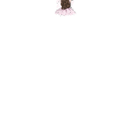
Шар темно-синийт, пастель, 1 шт.
Шарики Москвы
2300,00
р.
В корзину
Нежная и безупречная серия воздушных шаров от Sempertex.
Использование этой линейки в оформлении наполнит интерьер
легкостью и очарованием, а конфетно-зефирные оттенки шаров