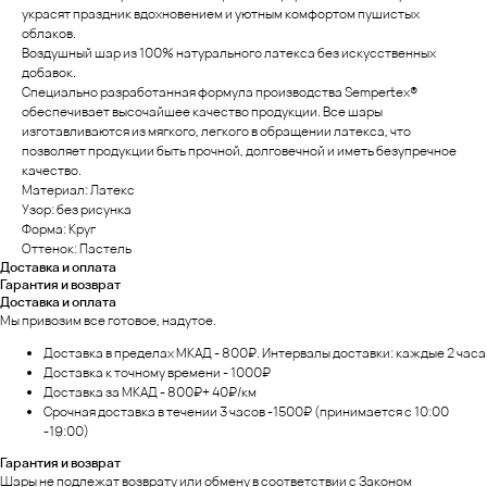
украсят праздник вдохновением и уютным комфортом пушистых
облаков.
Воздушный шар из 100% натурального латекса без искусственных
добавок.
Специально разработанная формула производства Sempertex®
обеспечивает высочайшее качество продукции. Все шары
изготавливаются из мягкого, легкого в обращении латекса, что
позволяет продукции быть прочной, долговечной и иметь безупречное
качество.
Материал: Латекс
Узор: без рисунка
Форма: Круг
Оттенок: Пастель
Доставка и оплата
Гарантия и возврат
Доставка и оплата
Мы привозим все готовое, надутое.
Доставка в пределах МКАД - 800₽. Интервалы доставки: каждые 2 часа
Доставка к точному времени - 1000₽
Доставка за МКАД - 800₽+ 40₽/км
Срочная доставка в течении 3 часов -1500₽ (принимается с 10:00
-19:00)
Гарантия и возврат
Шары не подлежат возврату или обмену в соответствии с Законом