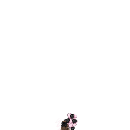
Технология
ШАРИКИ
долгого полета
МОСКВЫ
Индивидуальный
Доставим за
подход к делу
3 часа
Премиальное
Удобная
качество шариков
оплата
=
Назад