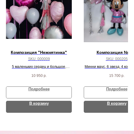
Композиция "Нежнятинка"
Композиция № 2
SKU:
000009
SKU:
000205
5 маленьких сердец и большое,
Минни маус, 6 звезд, 4 конф
большой шар на гирлянде, круг сатин
пастель шариков
10 950
р.
15 700
р.
и 5 разноцветных агат шаров
Подробнее
Подробнее
В корзину
В корзину