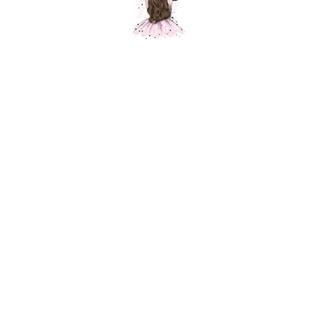
Шар синяя бирюза, пастель, 1 шт.
Шарики Москвы
SKU:
2300,00
р.