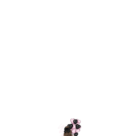
Технология
ШАРИКИ
долгого полета
МОСКВЫ
Индивидуальный
Доставим за
подход к делу
3 часа
Премиальное
Удобная
качество шариков
оплата
=
Назад