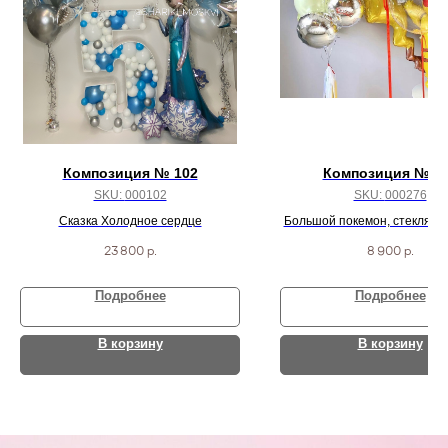
Композиция № 102
Композиция № 2
SKU:
000102
SKU:
000276
Сказка Холодное сердце
Большой покемон, стеклянн
надписью, желтый круг с над
23 800
р.
8 900
р.
шарикрв
Подробнее
Подробнее
В корзину
В корзину