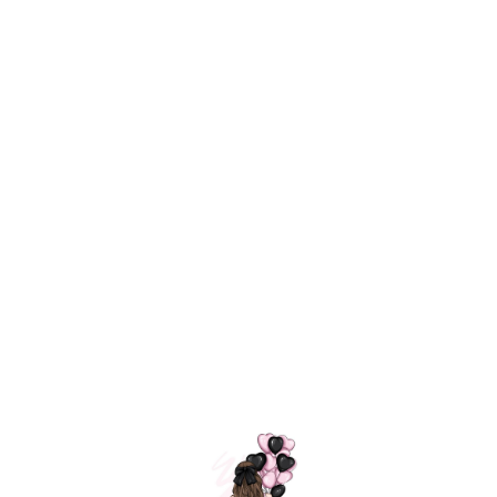
Технология
ШАРИКИ
долгого полета
МОСКВЫ
Индивидуальный
Доставим за
подход к делу
3 часа
Премиальное
Удобная
качество шариков
оплата
=
Назад