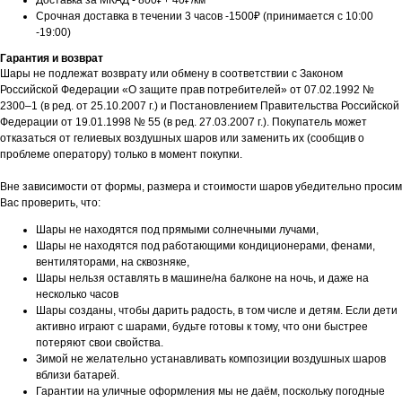
Доставка за МКАД - 800₽+ 40₽/км
Срочная доставка в течении 3 часов -1500₽ (принимается с 10:00
-19:00)
Гарантия и возврат
Шары не подлежат возврату или обмену в соответствии с Законом
Российской Федерации «О защите прав потребителей» от 07.02.1992 №
2300–1 (в ред. от 25.10.2007 г.) и Постановлением Правительства Российской
Федерации от 19.01.1998 № 55 (в ред. 27.03.2007 г.). Покупатель может
отказаться от гелиевых воздушных шаров или заменить их (сообщив о
проблеме оператору) только в момент покупки.
Вне зависимости от формы, размера и стоимости шаров убедительно просим
Вас проверить, что:
Шары не находятся под прямыми солнечными лучами,
Шары не находятся под работающими кондиционерами, фенами,
вентиляторами, на сквозняке,
Шары нельзя оставлять в машине/на балконе на ночь, и даже на
несколько часов
Шары созданы, чтобы дарить радость, в том числе и детям. Если дети
активно играют с шарами, будьте готовы к тому, что они быстрее
потеряют свои свойства.
Зимой не желательно устанавливать композиции воздушных шаров
вблизи батарей.
Гарантии на уличные оформления мы не даём, поскольку погодные