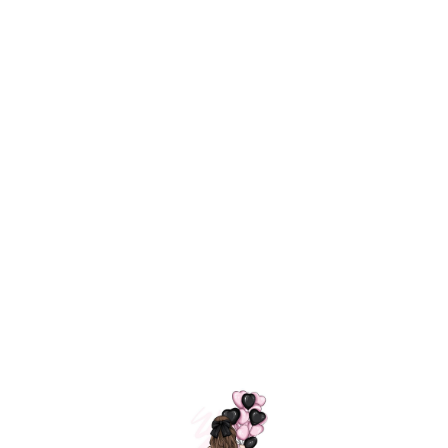
Технология
ШАРИКИ
долгого полета
МОСКВЫ
Индивидуальный
Доставим за
подход к делу
3 часа
Премиальное
Удобная
качество шариков
оплата
=
Назад