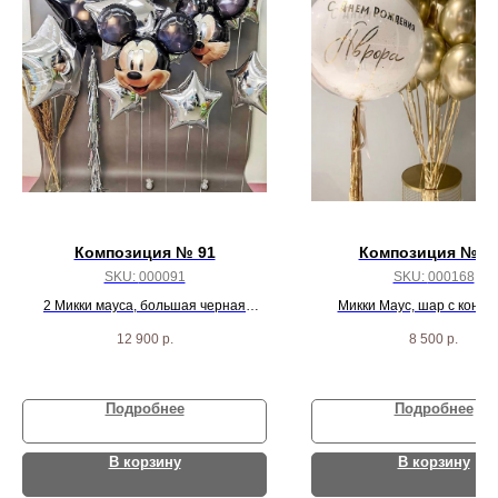
Композиция № 91
Композиция № 1
SKU:
000091
SKU:
000168
2 Микки мауса, большая черная
Микки Маус, шар с конфе
звезда, 3 средних и 5 маленьких
надписью, цифра, и 10 черн
12 900
р.
8 500
р.
серебрянных звезд
пастель шаров
Подробнее
Подробнее
В корзину
В корзину