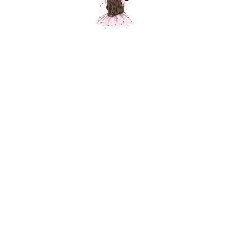
Сердце розовое золото, сатин, 1 шт.
Шарики Москвы
350,00
р.
В корзину
Фольгированный шар для украшения праздника, приспособлен под
гелий. Фольгированные воздушные шары изготавливаются из тонкой
миларовой пленки, позволяющей шару не сдуваться в течение