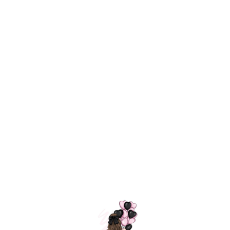
Технология
ШАРИКИ
долгого полета
МОСКВЫ
Индивидуальный
Доставим за
подход к делу
3 часа
Премиальное
Удобная
качество шариков
оплата
=
Назад