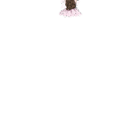
Танцующий скелет, Белый
Шарики Москвы
SKU:
1350,00
р.