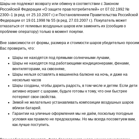
Шары не подлежат возврату или обмену в соответствии с Законом
Российской Федерации «О защите прав потребителей» от 07.02.1992 №
2300–1 (в ред. от 25.10.2007 г.) и Постановлением Правительства Российской
Федерации от 19.01.1998 № 55 (в ред. 27.03.2007 г.). Покупатель может
отказаться от гелиевых воздушных шаров или заменить их (сообщив о
проблеме оператору) только в момент покупки.
Вне зависимости от формы, размера и стоимости шаров убедительно просим
Вас проверить, что:
Шары не находятся под прямыми солнечными лучами,
Шары не находятся под работающими кондиционерами, фенами,
вентиляторами, на сквозняке,
Шары нельзя оставлять в машине/на балконе на ночь, и даже на
несколько часов
Шары созданы, чтобы дарить радость, в том числе и детям. Если дети
активно играют с шарами, будьте готовы к тому, что они быстрее
потеряют свои свойства.
Зимой не желательно устанавливать композиции воздушных шаров
вблизи батарей.
Гарантии на уличные оформления мы не даём, поскольку погодные
условия как правило не предсказуемы. Но мы всегда посоветуем вам,
как лучше поступить.