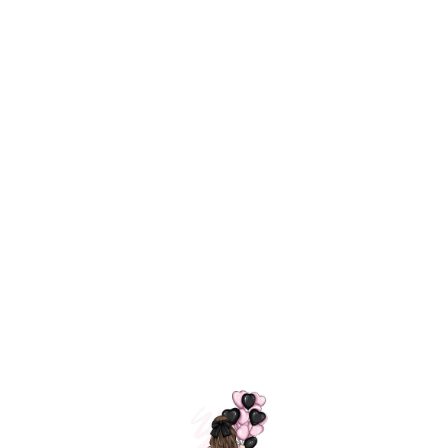
Технология
ШАРИКИ
долгого полета
МОСКВЫ
Индивидуальный
Доставим за
подход к делу
3 часа
Премиальное
Удобная
качество шариков
оплата
=
Назад