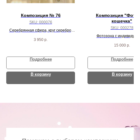
Композиция № 76
Композиция "Фото
кошечка"
SKU:
000076
SKU:
000278
Серебрянная сфера, круг серебро,
круг жемчуг, 3 жемчужных звезды и 2
Фотозона с индивидуал
3 950
р.
агата
надписью
15 000
р.
Подробнее
Подробнее
В корзину
В корзину