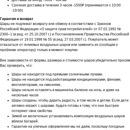
Доставка за МКАД - 800₽+ 40₽/км
Срочная доставка в течении 3 часов -1500₽ (принимается с 10:00
-19:00)
Гарантия и возврат
Шары не подлежат возврату или обмену в соответствии с Законом
Российской Федерации «О защите прав потребителей» от 07.02.1992 №
2300–1 (в ред. от 25.10.2007 г.) и Постановлением Правительства Российской
Федерации от 19.01.1998 № 55 (в ред. 27.03.2007 г.). Покупатель может
отказаться от гелиевых воздушных шаров или заменить их (сообщив о
проблеме оператору) только в момент покупки.
Вне зависимости от формы, размера и стоимости шаров убедительно просим
Вас проверить, что:
Шары не находятся под прямыми солнечными лучами,
Шары не находятся под работающими кондиционерами, фенами,
вентиляторами, на сквозняке,
Шары нельзя оставлять в машине/на балконе на ночь, и даже на
несколько часов
Шары созданы, чтобы дарить радость, в том числе и детям. Если дети
активно играют с шарами, будьте готовы к тому, что они быстрее
потеряют свои свойства.
Зимой не желательно устанавливать композиции воздушных шаров
вблизи батарей.
Гарантии на уличные оформления мы не даём, поскольку погодные