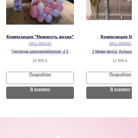
Композиция "Нежность везде"
Композиция № 9
SKU:
000191
SKU:
000091
Гирлянда разнокалиберная -2,5
2 Микки мауса, большая 
метра, круг с надписью, мольберт,
звезда, 3 средних и 5 мал
16 900
р.
12 900
р.
кубики с шарами
серебрянных звезд
Подробнее
Подробнее
В корзину
В корзину