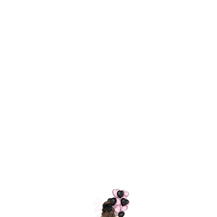
Технология
ШАРИКИ
долгого полета
МОСКВЫ
Индивидуальный
Доставим за
подход к делу
3 часа
Премиальное
Удобная
качество шариков
оплата
=
Назад