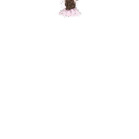
Шар Львенок
Шарики Москвы