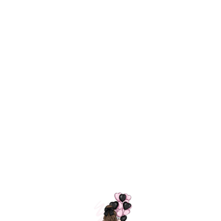
Технология
ШАРИКИ
долгого полета
МОСКВЫ
Индивидуальный
Доставим за
подход к делу
3 часа
Премиальное
Удобная
качество шариков
оплата
=
Назад