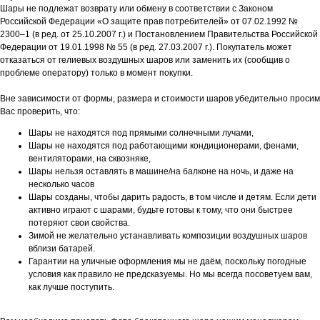
Шары не подлежат возврату или обмену в соответствии с Законом
Российской Федерации «О защите прав потребителей» от 07.02.1992 №
2300–1 (в ред. от 25.10.2007 г.) и Постановлением Правительства Российской
Федерации от 19.01.1998 № 55 (в ред. 27.03.2007 г.). Покупатель может
отказаться от гелиевых воздушных шаров или заменить их (сообщив о
проблеме оператору) только в момент покупки.
Вне зависимости от формы, размера и стоимости шаров убедительно просим
Вас проверить, что:
Шары не находятся под прямыми солнечными лучами,
Шары не находятся под работающими кондиционерами, фенами,
вентиляторами, на сквозняке,
Шары нельзя оставлять в машине/на балконе на ночь, и даже на
несколько часов
Шары созданы, чтобы дарить радость, в том числе и детям. Если дети
активно играют с шарами, будьте готовы к тому, что они быстрее
потеряют свои свойства.
Зимой не желательно устанавливать композиции воздушных шаров
вблизи батарей.
Гарантии на уличные оформления мы не даём, поскольку погодные
условия как правило не предсказуемы. Но мы всегда посоветуем вам,
как лучше поступить.