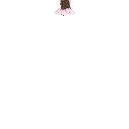
Шар Мишка с бантиком кремовый
Шарики Москвы
SKU:
1500,00
р.