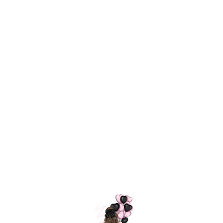
Технология
ШАРИКИ
долгого полета
МОСКВЫ
Индивидуальный
Доставим за
подход к делу
3 часа
Премиальное
Удобная
качество шариков
оплата
=
Назад