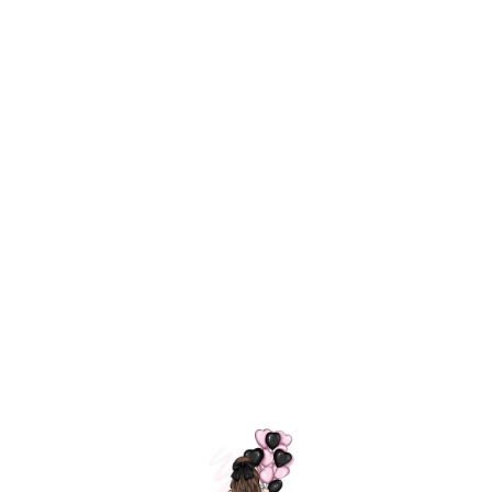
Технология
ШАРИКИ
долгого полета
МОСКВЫ
Индивидуальный
Доставим за
подход к делу
3 часа
Премиальное
Удобная
качество шариков
оплата
=
Назад