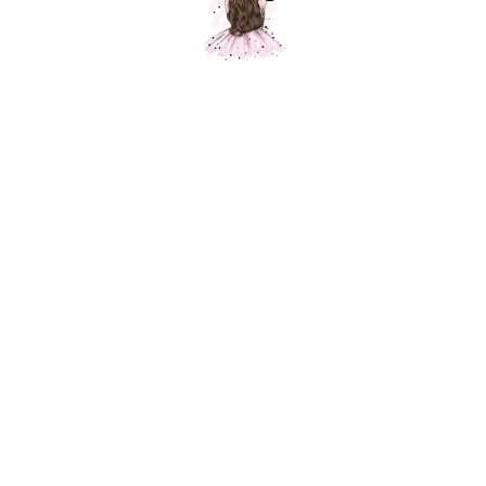
Полярная сова
Шарики Москвы
1350,00
р.
В корзину
Фольгированный шар для украшения праздника, приспособлен под
гелий. Фольгированные воздушные шары изготавливаются из тонкой
миларовой пленки, позволяющей шару не сдуваться в течение