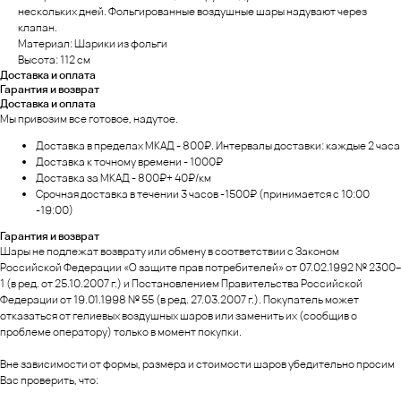
нескольких дней. Фольгированные воздушные шары надувают через
клапан.
Материал: Шарики из фольги
Высота: 112 см
Доставка и оплата
Гарантия и возврат
Доставка и оплата
Мы привозим все готовое, надутое.
Доставка в пределах МКАД - 800₽. Интервалы доставки: каждые 2 часа
Доставка к точному времени - 1000₽
Доставка за МКАД - 800₽+ 40₽/км
Срочная доставка в течении 3 часов -1500₽ (принимается с 10:00
-19:00)
Гарантия и возврат
Шары не подлежат возврату или обмену в соответствии с Законом
Российской Федерации «О защите прав потребителей» от 07.02.1992 № 2300–
1 (в ред. от 25.10.2007 г.) и Постановлением Правительства Российской
Федерации от 19.01.1998 № 55 (в ред. 27.03.2007 г.). Покупатель может
отказаться от гелиевых воздушных шаров или заменить их (сообщив о
проблеме оператору) только в момент покупки.
Вне зависимости от формы, размера и стоимости шаров убедительно просим
Вас проверить, что: