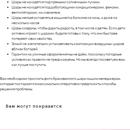
Шары не находятся под прямыми солнечными лучами,
Шары не находятся под работающими кондиционерами, фенами,
вентиляторами, на сквозняке,
Шары нельзя оставлять в машине/на балконе на ночь, и даже на
несколько часов
Шары созданы, чтобы дарить радость, в том числе и детям. Если дети
активно играют с шарами, будьте готовы к тому, что они быстрее
потеряют свои свойства.
Зимой не желательно устанавливать композиции воздушных шаров
вблизи батарей.
Гарантии на уличные оформления мы не даём, поскольку погодные
условия как правило не предсказуемы. Но мы всегда посоветуем вам,
как лучше поступить.
Вам необходимо прислать фото бракованного шара нашим менеджерам,
которые постараются максимально оперативно предложить способы
решения проблемы.
Вам могут понравится