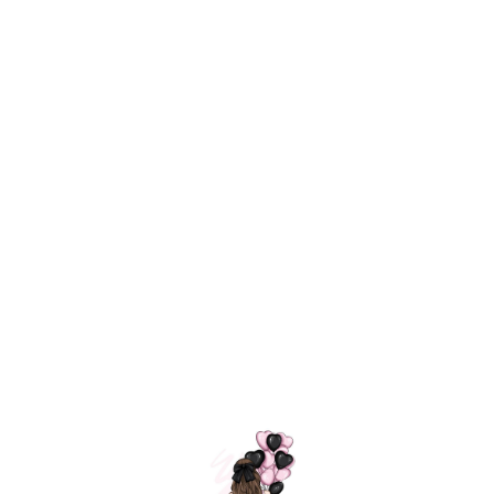
Технология
ШАРИКИ
долгого полета
МОСКВЫ
Индивидуальный
Доставим за
подход к делу
3 часа
Премиальное
Удобная
качество шариков
оплата
=
Назад