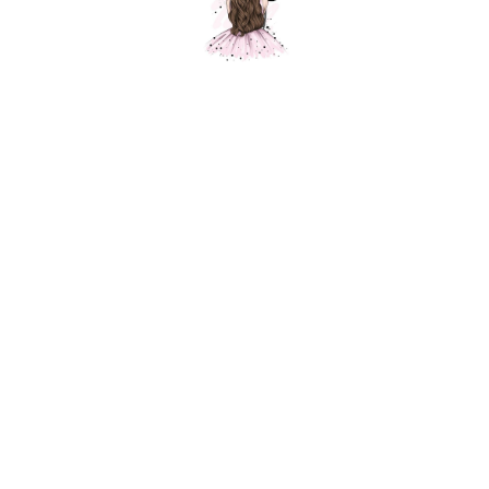
Олененок
Шарики Москвы
1350,00
р.
В корзину
Фольгированный шар для украшения праздника, приспособлен под
воздух. Фольгированные воздушные шары изготавливаются из тонкой
миларовой пленки, позволяющей шару не сдуваться в течение