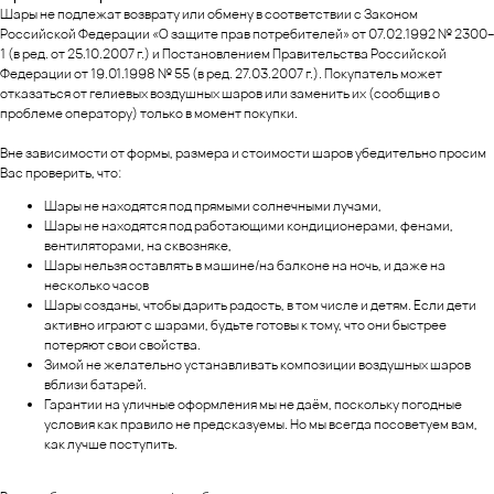
Шары не подлежат возврату или обмену в соответствии с Законом
Российской Федерации «О защите прав потребителей» от 07.02.1992 № 2300–
1 (в ред. от 25.10.2007 г.) и Постановлением Правительства Российской
Федерации от 19.01.1998 № 55 (в ред. 27.03.2007 г.). Покупатель может
отказаться от гелиевых воздушных шаров или заменить их (сообщив о
проблеме оператору) только в момент покупки.
Вне зависимости от формы, размера и стоимости шаров убедительно просим
Вас проверить, что:
Шары не находятся под прямыми солнечными лучами,
Шары не находятся под работающими кондиционерами, фенами,
вентиляторами, на сквозняке,
Шары нельзя оставлять в машине/на балконе на ночь, и даже на
несколько часов
Шары созданы, чтобы дарить радость, в том числе и детям. Если дети
активно играют с шарами, будьте готовы к тому, что они быстрее
потеряют свои свойства.
Зимой не желательно устанавливать композиции воздушных шаров
вблизи батарей.
Гарантии на уличные оформления мы не даём, поскольку погодные
условия как правило не предсказуемы. Но мы всегда посоветуем вам,
как лучше поступить.