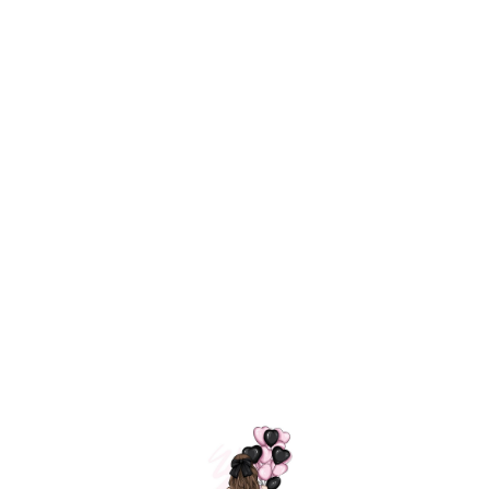
Технология
ШАРИКИ
долгого полета
МОСКВЫ
Индивидуальный
Доставим за
подход к делу
3 часа
Премиальное
Удобная
качество шариков
оплата
=
Назад