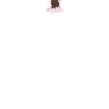
Шар классические сердца, розовое золото, металлик, 1
шт.
Шарики Москвы
2300,00
р.
В корзину
Нежная и безупречная серия воздушных шаров от Sempertex.
Использование этой линейки в оформлении наполнит интерьер