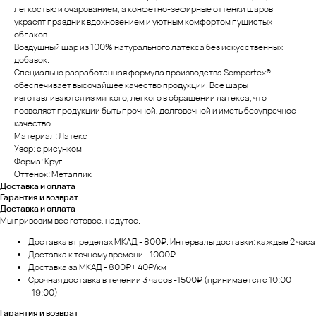
легкостью и очарованием, а конфетно-зефирные оттенки шаров
украсят праздник вдохновением и уютным комфортом пушистых
облаков.
Воздушный шар из 100% натурального латекса без искусственных
добавок.
Специально разработанная формула производства Sempertex®
обеспечивает высочайшее качество продукции. Все шары
изготавливаются из мягкого, легкого в обращении латекса, что
позволяет продукции быть прочной, долговечной и иметь безупречное
качество.
Материал: Латекс
Узор: с рисунком
Форма: Круг
Оттенок: Металлик
Доставка и оплата
Гарантия и возврат
Доставка и оплата
Мы привозим все готовое, надутое.
Доставка в пределах МКАД - 800₽. Интервалы доставки: каждые 2 часа
Доставка к точному времени - 1000₽
Доставка за МКАД - 800₽+ 40₽/км
Срочная доставка в течении 3 часов -1500₽ (принимается с 10:00
-19:00)
Гарантия и возврат