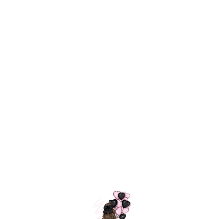
Технология
ШАРИКИ
долгого полета
МОСКВЫ
Индивидуальный
Доставим за
подход к делу
3 часа
Премиальное
Удобная
качество шариков
оплата
=
Назад