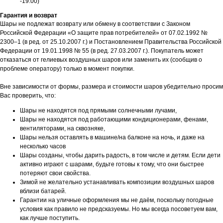
-19:00)
Гарантия и возврат
Шары не подлежат возврату или обмену в соответствии с Законом
Российской Федерации «О защите прав потребителей» от 07.02.1992 №
2300–1 (в ред. от 25.10.2007 г.) и Постановлением Правительства Российской
Федерации от 19.01.1998 № 55 (в ред. 27.03.2007 г.). Покупатель может
отказаться от гелиевых воздушных шаров или заменить их (сообщив о
проблеме оператору) только в момент покупки.
Вне зависимости от формы, размера и стоимости шаров убедительно просим
Вас проверить, что:
Шары не находятся под прямыми солнечными лучами,
Шары не находятся под работающими кондиционерами, фенами,
вентиляторами, на сквозняке,
Шары нельзя оставлять в машине/на балконе на ночь, и даже на
несколько часов
Шары созданы, чтобы дарить радость, в том числе и детям. Если дети
активно играют с шарами, будьте готовы к тому, что они быстрее
потеряют свои свойства.
Зимой не желательно устанавливать композиции воздушных шаров
вблизи батарей.
Гарантии на уличные оформления мы не даём, поскольку погодные
условия как правило не предсказуемы. Но мы всегда посоветуем вам,
как лучше поступить.