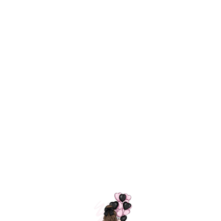
Технология
ШАРИКИ
долгого полета
МОСКВЫ
Индивидуальный
Доставим за
подход к делу
3 часа
Премиальное
Удобная
качество шариков
оплата
=
Назад