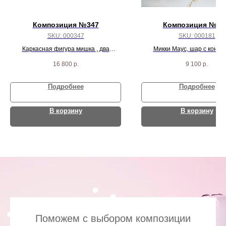
Композиция №347
Композиция № 1
SKU:
000347
SKU:
000181
Каркасная фигура мишка , два
Микки Маус, шар с конфе
фонтана шаров
надписью, цифра, и 10 черн
16 800
р.
9 100
р.
пастель шаров
Подробнее
Подробнее
В корзину
В корзину
Поможем с выбором композиции