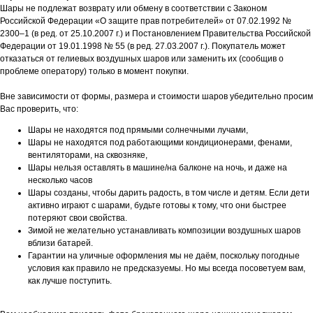
Шары не подлежат возврату или обмену в соответствии с Законом
Российской Федерации «О защите прав потребителей» от 07.02.1992 №
2300–1 (в ред. от 25.10.2007 г.) и Постановлением Правительства Российской
Федерации от 19.01.1998 № 55 (в ред. 27.03.2007 г.). Покупатель может
отказаться от гелиевых воздушных шаров или заменить их (сообщив о
проблеме оператору) только в момент покупки.
Вне зависимости от формы, размера и стоимости шаров убедительно просим
Вас проверить, что:
Шары не находятся под прямыми солнечными лучами,
Шары не находятся под работающими кондиционерами, фенами,
вентиляторами, на сквозняке,
Шары нельзя оставлять в машине/на балконе на ночь, и даже на
несколько часов
Шары созданы, чтобы дарить радость, в том числе и детям. Если дети
активно играют с шарами, будьте готовы к тому, что они быстрее
потеряют свои свойства.
Зимой не желательно устанавливать композиции воздушных шаров
вблизи батарей.
Гарантии на уличные оформления мы не даём, поскольку погодные
условия как правило не предсказуемы. Но мы всегда посоветуем вам,
как лучше поступить.