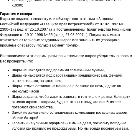
Срочная доставка в течении 3 часов -1500₽ (принимается с 10:00
-19:00)
Гарантия и возврат
Шары не подлежат возврату или обмену в соответствии с Законом
Российской Федерации «О защите прав потребителей» от 07.02.1992 №
2300–1 (в ред. от 25.10.2007 г.) и Постановлением Правительства Российской
Федерации от 19.01.1998 № 55 (в ред. 27.03.2007 г.). Покупатель может
отказаться от гелиевых воздушных шаров или заменить их (сообщив о
проблеме оператору) только в момент покупки.
Вне зависимости от формы, размера и стоимости шаров убедительно просим
Вас проверить, что:
Шары не находятся под прямыми солнечными лучами,
Шары не находятся под работающими кондиционерами, фенами,
вентиляторами, на сквозняке,
Шары нельзя оставлять в машине/на балконе на ночь, и даже на
несколько часов
Шары созданы, чтобы дарить радость, в том числе и детям. Если дети
активно играют с шарами, будьте готовы к тому, что они быстрее
потеряют свои свойства.
Зимой не желательно устанавливать композиции воздушных шаров
вблизи батарей.
Гарантии на уличные оформления мы не даём, поскольку погодные
условия как правило не предсказуемы. Но мы всегда посоветуем вам,