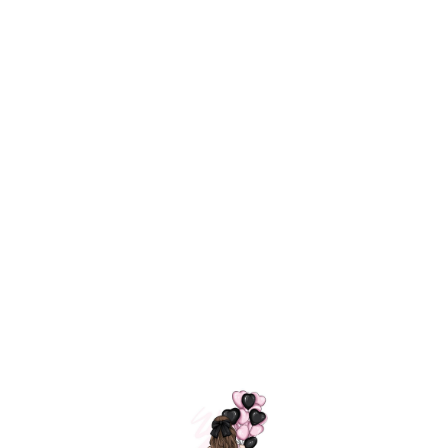
Технология
ШАРИКИ
долгого полета
МОСКВЫ
Индивидуальный
Доставим за
подход к делу
3 часа
Премиальное
Удобная
качество шариков
оплата
=
Назад