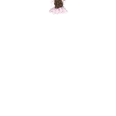
Полумесяц красный, 1 шт.
Шарики Москвы
1200,00
р.
В корзину
Фольгированный шар для украшения праздника, приспособлен под
гелий. Фольгированные воздушные шары изготавливаются из тонкой
миларовой пленки, позволяющей шару не сдуваться в течение