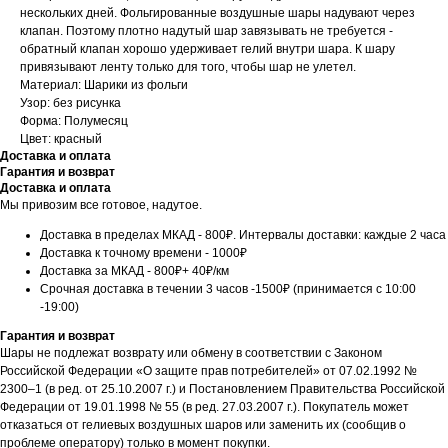
нескольких дней. Фольгированные воздушные шары надувают через
клапан. Поэтому плотно надутый шар завязывать не требуется -
обратный клапан хорошо удерживает гелий внутри шара. К шару
привязывают ленту только для того, чтобы шар не улетел.
Материал: Шарики из фольги
Узор: без рисунка
Форма: Полумесяц
Цвет: красный
Доставка и оплата
Гарантия и возврат
Доставка и оплата
Мы привозим все готовое, надутое.
Доставка в пределах МКАД - 800₽. Интервалы доставки: каждые 2 часа
Доставка к точному времени - 1000₽
Доставка за МКАД - 800₽+ 40₽/км
Срочная доставка в течении 3 часов -1500₽ (принимается с 10:00
-19:00)
Гарантия и возврат
Шары не подлежат возврату или обмену в соответствии с Законом
Российской Федерации «О защите прав потребителей» от 07.02.1992 №
2300–1 (в ред. от 25.10.2007 г.) и Постановлением Правительства Российской
Федерации от 19.01.1998 № 55 (в ред. 27.03.2007 г.). Покупатель может
отказаться от гелиевых воздушных шаров или заменить их (сообщив о
проблеме оператору) только в момент покупки.