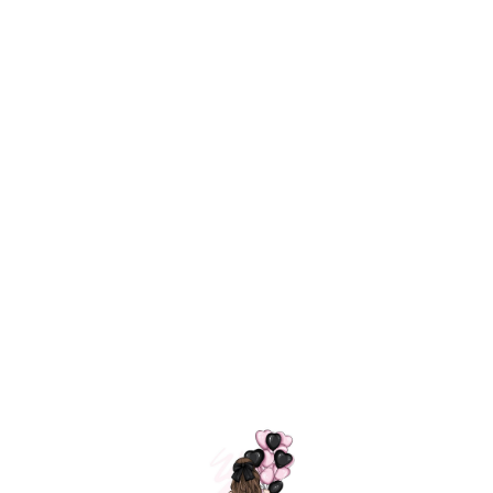
Технология
ШАРИКИ
долгого полета
МОСКВЫ
Индивидуальный
Доставим за
подход к делу
3 часа
Премиальное
Удобная
качество шариков
оплата
=
Назад