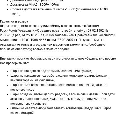
Доставка к точному времени - 1000₽
Доставка за МКАД - 800₽+ 40₽/км
Срочная доставка в течении 3 часов -1500₽ (принимается с 10:00
-19:00)
Гарантия и возврат
Шары не подлежат возврату или обмену в соответствии с Законом
Российской Федерации «О защите прав потребителей» от 07.02.1992 №
2300–1 (в ред. от 25.10.2007 г.) и Постановлением Правительства Российской
Федерации от 19.01.1998 № 55 (в ред. 27.03.2007 г.). Покупатель может
отказаться от гелиевых воздушных шаров или заменить их (сообщив о
проблеме оператору) только в момент покупки.
Вне зависимости от формы, размера и стоимости шаров убедительно просим
Вас проверить, что:
Шары не находятся под прямыми солнечными лучами,
Шары не находятся под работающими кондиционерами, фенами,
вентиляторами, на сквозняке,
Шары нельзя оставлять в машине/на балконе на ночь, и даже на
несколько часов
Шары созданы, чтобы дарить радость, в том числе и детям. Если дети
активно играют с шарами, будьте готовы к тому, что они быстрее
потеряют свои свойства.
Зимой не желательно устанавливать композиции воздушных шаров
вблизи батарей.