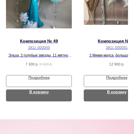
Композиция № 49
Композиция № 9
SKU:
000049
SKU:
000091
Эльза, 2 голубые звезды, 11 мятно-
2 Микки мауса, большая 
голубых шаров, 4 шара с конфетти и 3
звезда, 3 средних и 5 мал
7 300
р.
8 100
р.
12 900
р.
серебро металлик шара
серебрянных звезд
Подробнее
Подробнее
В корзину
В корзину