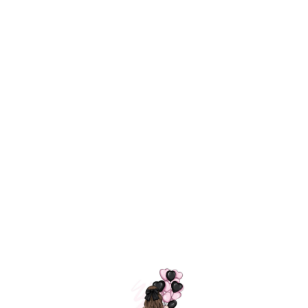
Технология
ШАРИКИ
долгого полета
МОСКВЫ
Индивидуальный
Доставим за
подход к делу
3 часа
Премиальное
Удобная
качество шариков
оплата
=
Назад