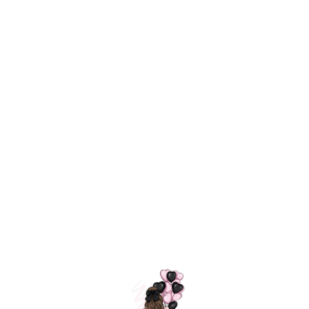
Технология
ШАРИКИ
долгого полета
МОСКВЫ
Индивидуальный
Доставим за
подход к делу
3 часа
Премиальное
Удобная
качество шариков
оплата
=
Назад