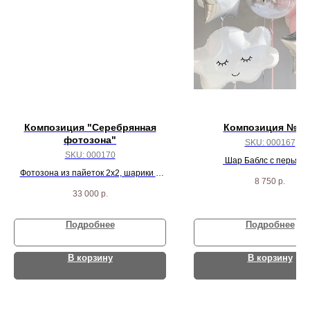
Композиция "Серебрянная
Композиция № 1
фотозона"
SKU:
000167
SKU:
000170
Шар Баблс с перьями
Фотозона из пайеток 2х2, шарики и
индивидуальной надписью, 2
8 750
р.
вывеска
3 звезды и 13 шаро
33 000
р.
Подробнее
Подробнее
В корзину
В корзину