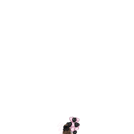
Технология
ШАРИКИ
долгого полета
МОСКВЫ
Индивидуальный
Доставим за
подход к делу
3 часа
Премиальное
Удобная
качество шариков
оплата
=
Назад