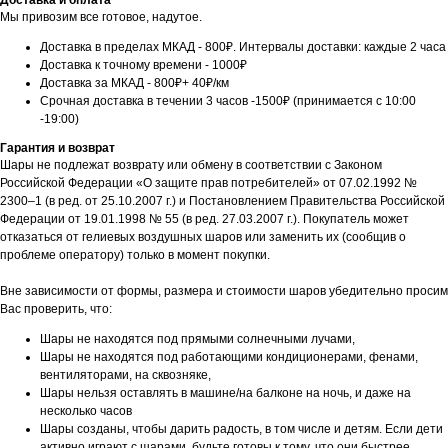
Доставка и оплата
Мы привозим все готовое, надутое.
Доставка в пределах МКАД - 800₽. Интервалы доставки: каждые 2 часа
Доставка к точному времени - 1000₽
Доставка за МКАД - 800₽+ 40₽/км
Срочная доставка в течении 3 часов -1500₽ (принимается с 10:00
-19:00)
Гарантия и возврат
Шары не подлежат возврату или обмену в соответствии с Законом
Российской Федерации «О защите прав потребителей» от 07.02.1992 №
2300–1 (в ред. от 25.10.2007 г.) и Постановлением Правительства Российской
Федерации от 19.01.1998 № 55 (в ред. 27.03.2007 г.). Покупатель может
отказаться от гелиевых воздушных шаров или заменить их (сообщив о
проблеме оператору) только в момент покупки.
Вне зависимости от формы, размера и стоимости шаров убедительно просим
Вас проверить, что:
Шары не находятся под прямыми солнечными лучами,
Шары не находятся под работающими кондиционерами, фенами,
вентиляторами, на сквозняке,
Шары нельзя оставлять в машине/на балконе на ночь, и даже на
несколько часов
Шары созданы, чтобы дарить радость, в том числе и детям. Если дети
активно играют с шарами, будьте готовы к тому, что они быстрее