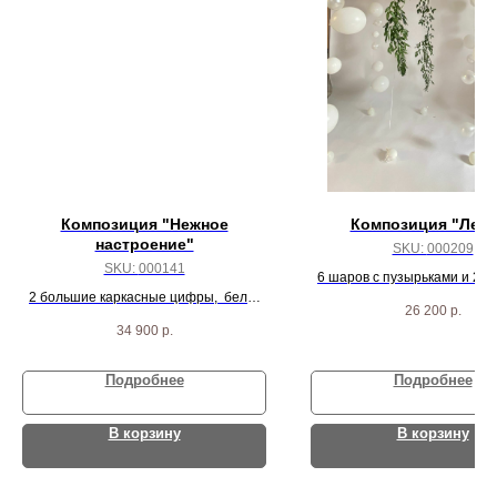
Композиция "Нежное
Композиция "Лети
настроение"
SKU:
000209
SKU:
000141
6 шаров с пузырьками и 2 с
2 большие каркасные цифры, бело-
26 200
р.
розовых звезд, 3 шарика баблс и
34 900
р.
коробка с 12 шариками внутри.
Подробнее
Подробнее
В корзину
В корзину