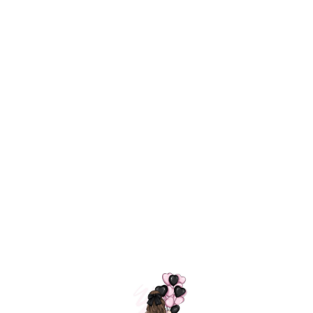
Технология
ШАРИКИ
долгого полета
МОСКВЫ
Индивидуальный
Доставим за
подход к делу
3 часа
Премиальное
Удобная
качество шариков
оплата
=
Назад