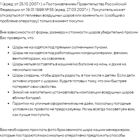
1 (в ред. от 25.10.2007 г.) и Постановлением Правительства Российской
Федерации от 19.01.1998 № 55 (в ред. 27.03.2007 г.). Покупатель может
отказаться от гелиевых воздушных шаров или заменить их (сообщив о
проблеме оператору) только в момент покупки.
Вне зависимости от формы, размера и стоимости шаров убедительно просим
Вас проверить, что:
Шары не находятся под прямыми солнечными лучами,
Шары не находятся под работающими кондиционерами, фенами,
вентиляторами, на сквозняке,
Шары нельзя оставлять в машине/на балконе на ночь, и даже на
несколько часов
Шары созданы, чтобы дарить радость, в том числе и детям. Если дети
активно играют с шарами, будьте готовы к тому, что они быстрее
потеряют свои свойства.
Зимой не желательно устанавливать композиции воздушных шаров
вблизи батарей.
Гарантии на уличные оформления мы не даём, поскольку погодные
условия как правило не предсказуемы. Но мы всегда посоветуем вам,
как лучше поступить.
Вам необходимо прислать фото бракованного шара нашим менеджерам,
которые постараются максимально оперативно предложить способы