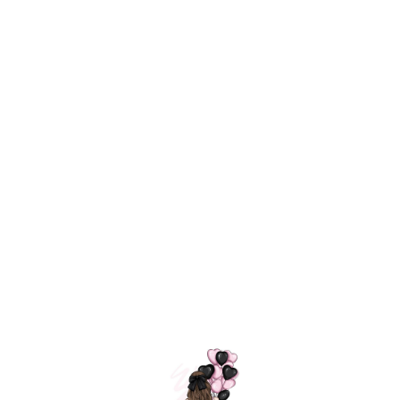
Технология
ШАРИКИ
долгого полета
МОСКВЫ
Индивидуальный
Доставим за
подход к делу
3 часа
Премиальное
Удобная
качество шариков
оплата
=
Назад