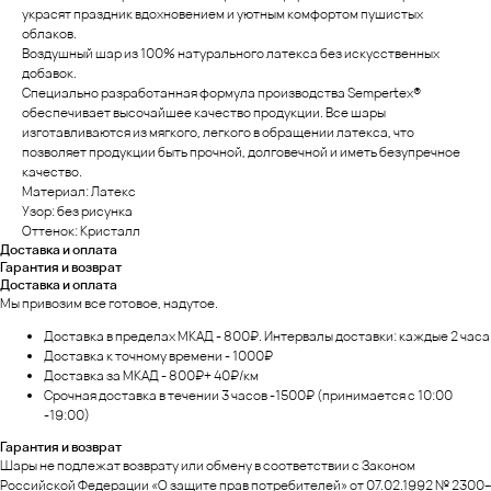
украсят праздник вдохновением и уютным комфортом пушистых
облаков.
Воздушный шар из 100% натурального латекса без искусственных
добавок.
Специально разработанная формула производства Sempertex®
обеспечивает высочайшее качество продукции. Все шары
изготавливаются из мягкого, легкого в обращении латекса, что
позволяет продукции быть прочной, долговечной и иметь безупречное
качество.
Материал: Латекс
Узор: без рисунка
Оттенок: Кристалл
Доставка и оплата
Гарантия и возврат
Доставка и оплата
Мы привозим все готовое, надутое.
Доставка в пределах МКАД - 800₽. Интервалы доставки: каждые 2 часа
Доставка к точному времени - 1000₽
Доставка за МКАД - 800₽+ 40₽/км
Срочная доставка в течении 3 часов -1500₽ (принимается с 10:00
-19:00)
Гарантия и возврат
Шары не подлежат возврату или обмену в соответствии с Законом
Российской Федерации «О защите прав потребителей» от 07.02.1992 № 2300–