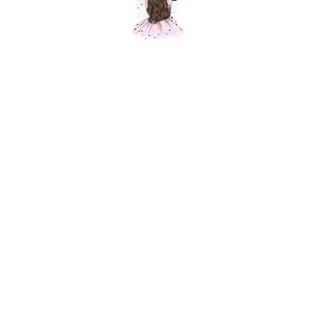
Шар Макарунс, хрустально-розовый кристалл
Шарики Москвы
170,00
р.
В корзину
Нежная и безупречная серия воздушных шаров от Sempertex.
Использование этой линейки в оформлении наполнит интерьер
легкостью и очарованием, а конфетно-зефирные оттенки шаров