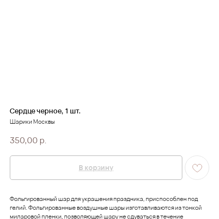
Сердце черное, 1 шт.
Шарики Москвы
350,00
р.
В корзину
Фольгированный шар для украшения праздника, приспособлен под
гелий. Фольгированные воздушные шары изготавливаются из тонкой
миларовой пленки, позволяющей шару не сдуваться в течение