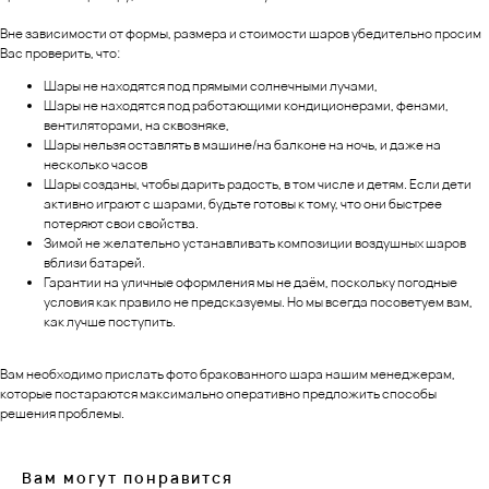
Вне зависимости от формы, размера и стоимости шаров убедительно просим
Вас проверить, что:
Шары не находятся под прямыми солнечными лучами,
Шары не находятся под работающими кондиционерами, фенами,
вентиляторами, на сквозняке,
Шары нельзя оставлять в машине/на балконе на ночь, и даже на
несколько часов
Шары созданы, чтобы дарить радость, в том числе и детям. Если дети
активно играют с шарами, будьте готовы к тому, что они быстрее
потеряют свои свойства.
Зимой не желательно устанавливать композиции воздушных шаров
вблизи батарей.
Гарантии на уличные оформления мы не даём, поскольку погодные
условия как правило не предсказуемы. Но мы всегда посоветуем вам,
как лучше поступить.
Вам необходимо прислать фото бракованного шара нашим менеджерам,
которые постараются максимально оперативно предложить способы
решения проблемы.
Вам могут понравится