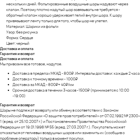
нескольких дней. Фольгированные воздушные шары надувают через
клапан. Поэтому плотно надутый шар завязывать не требуется -
обратный клапан хорошо удерживает гелий внутри шара. К шару
привязывают ленту только для того, чтобы шар не улетел.
Материал: Шарики из фольги
Узор: без рисунка
Форма: Сердце
Цвет: черный
Доставка и оплата
Гарантия и возврат
Доставка и оплата
Мы привозим все готовое, надутое.
Доставка в пределах МКАД - 800₽. Интервалы доставки: каждые 2 часа
Доставка к точному времени - 1000₽
Доставка за МКАД - 800₽+ 40₽/км
Срочная доставка в течении 3 часов -1500₽ (принимается с 10:00
-19:00)
Гарантия и возврат
Шары не подлежат возврату или обмену в соответствии с Законом
Российской Федерации «О защите прав потребителей» от 07.02.1992 № 2300–
1 (в ред. от 25.10.2007 г.) и Постановлением Правительства Российской
Федерации от 19.01.1998 № 55 (в ред. 27.03.2007 г.). Покупатель может
отказаться от гелиевых воздушных шаров или заменить их (сообщив о
проблеме оператору) только в момент покупки.