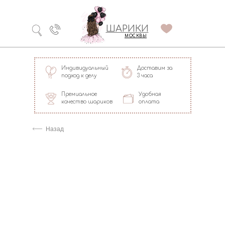
Технология
ШАРИКИ
долгого полета
МОСКВЫ
Индивидуальный
Доставим за
подход к делу
3 часа
Премиальное
Удобная
качество шариков
оплата
=
Назад