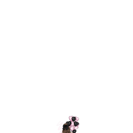
Технология
ШАРИКИ
долгого полета
МОСКВЫ
Индивидуальный
Доставим за
подход к делу
3 часа
Премиальное
Удобная
качество шариков
оплата
=
Назад