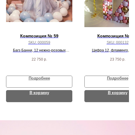
Композиция № 59
Композиция № 1
SKU:
000059
SKU:
000132
Багз Банни, 12 нежно-розовых
Цифра 12, фламинго, ша
сердец, 2 шара с перьями и 60 бело-
перьями и 10 шарико
22 750
р.
23 750
р.
розовых шариков
Подробнее
Подробнее
В корзину
В корзину