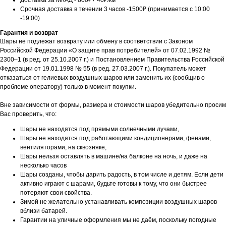
Доставка за МКАД - 800₽+ 40₽/км
Срочная доставка в течении 3 часов -1500₽ (принимается с 10:00
-19:00)
Гарантия и возврат
Шары не подлежат возврату или обмену в соответствии с Законом
Российской Федерации «О защите прав потребителей» от 07.02.1992 №
2300–1 (в ред. от 25.10.2007 г.) и Постановлением Правительства Российской
Федерации от 19.01.1998 № 55 (в ред. 27.03.2007 г.). Покупатель может
отказаться от гелиевых воздушных шаров или заменить их (сообщив о
проблеме оператору) только в момент покупки.
Вне зависимости от формы, размера и стоимости шаров убедительно просим
Вас проверить, что:
Шары не находятся под прямыми солнечными лучами,
Шары не находятся под работающими кондиционерами, фенами,
вентиляторами, на сквозняке,
Шары нельзя оставлять в машине/на балконе на ночь, и даже на
несколько часов
Шары созданы, чтобы дарить радость, в том числе и детям. Если дети
активно играют с шарами, будьте готовы к тому, что они быстрее
потеряют свои свойства.
Зимой не желательно устанавливать композиции воздушных шаров
вблизи батарей.
Гарантии на уличные оформления мы не даём, поскольку погодные