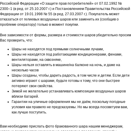
Российской Федерации «О защите прав потребителей» от 07.02.1992 №
2300–1 (в ред. от 25.10.2007 г.) и Постановлением Правительства Российской
Федерации от 19.01.1998 № 55 (в ред. 27.03.2007 г.). Покупатель может
отказаться от гелиевых воздушных шаров или заменить их (сообщив о
проблеме оператору) только в момент покупки.
Вне зависимости от формы, размера и стоимости шаров убедительно просим
Вас проверить, что:
Шары не находятся под прямыми солнечными лучами,
Шары не находятся под работающими кондиционерами, фенами,
вентиляторами, на сквозняке,
Шары нельзя оставлять в машине/на балконе на ночь, и даже на
несколько часов
Шары созданы, чтобы дарить радость, в том числе и детям. Если дети
активно играют с шарами, будьте готовы к тому, что они быстрее
потеряют свои свойства.
Зимой не желательно устанавливать композиции воздушных шаров
вблизи батарей.
Гарантии на уличные оформления мы не даём, поскольку погодные
условия как правило не предсказуемы. Но мы всегда посоветуем вам,
как лучше поступить.
Вам необходимо прислать фото бракованного шара нашим менеджерам,