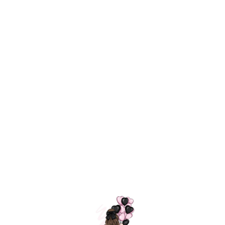
Технология
ШАРИКИ
долгого полета
МОСКВЫ
Индивидуальный
Доставим за
подход к делу
3 часа
Премиальное
Удобная
качество шариков
оплата
=
Назад