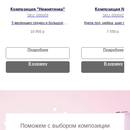
Композиция "Нежнятинка"
Композиция № 4
SKU:
000009
SKU:
000042
5 маленьких сердец и большое,
Кукла лол, цифра, шар с ко
большой шар на гирлянде, круг сатин
гранатовое сердце, 4 розовых
10 950
р.
7 550
р.
и 5 разноцветных агат шаров
сердца и 9 бело-розовых
Подробнее
Подробнее
В корзину
В корзину
Поможем с выбором композиции