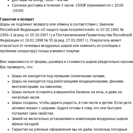
Доставка за МКАД - 800₽+ 40₽/км
Срочная доставка в течении 3 часов -1500₽ (принимается с 10:00
-19:00)
Гарантия и возврат
Шары не подлежат возврату или обмену в соответствии с Законом
Российской Федерации «О защите прав потребителей» от 07.02.1992 №
2300–1 (в ред. от 25.10.2007 г.) и Постановлением Правительства Российской
Федерации от 19.01.1998 № 55 (в ред. 27.03.2007 г.). Покупатель может
отказаться от гелиевых воздушных шаров или заменить их (сообщив о
проблеме оператору) только в момент покупки.
Вне зависимости от формы, размера и стоимости шаров убедительно просим
Вас проверить, что:
Шары не находятся под прямыми солнечными лучами,
Шары не находятся под работающими кондиционерами, фенами,
вентиляторами, на сквозняке,
Шары нельзя оставлять в машине/на балконе на ночь, и даже на
несколько часов
Шары созданы, чтобы дарить радость, в том числе и детям. Если дети
активно играют с шарами, будьте готовы к тому, что они быстрее
потеряют свои свойства.
Зимой не желательно устанавливать композиции воздушных шаров
вблизи батарей.
Гарантии на уличные оформления мы не даём, поскольку погодные