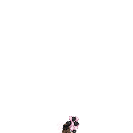
Технология
ШАРИКИ
долгого полета
МОСКВЫ
Индивидуальный
Доставим за
подход к делу
3 часа
Премиальное
Удобная
качество шариков
оплата
=
Назад