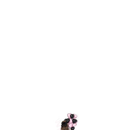
Технология
ШАРИКИ
долгого полета
МОСКВЫ
Индивидуальный
Доставим за
подход к делу
3 часа
Премиальное
Удобная
качество шариков
оплата
=
Назад