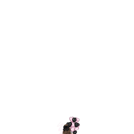
Технология
ШАРИКИ
долгого полета
МОСКВЫ
Индивидуальный
Доставим за
подход к делу
3 часа
Премиальное
Удобная
качество шариков
оплата
=
Назад