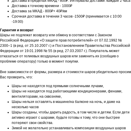
Доставка в пределах МКАД - 800₽. Интервалы доставки: каждые 2 часа
Доставка к точному времени - 1000₽
Доставка за МКАД - 800₽+ 40₽/км
Срочная доставка в течении 3 часов -1500₽ (принимается с 10:00
-19:00)
Гарантия и возврат
Шары не подлежат возврату или обмену в соответствии с Законом
Российской Федерации «О защите прав потребителей» от 07.02.1992 №
2300–1 (в ред. от 25.10.2007 г.) и Постановлением Правительства Российской
Федерации от 19.01.1998 № 55 (в ред. 27.03.2007 г.). Покупатель может
отказаться от гелиевых воздушных шаров или заменить их (сообщив о
проблеме оператору) только в момент покупки.
Вне зависимости от формы, размера и стоимости шаров убедительно просим
Вас проверить, что:
Шары не находятся под прямыми солнечными лучами,
Шары не находятся под работающими кондиционерами, фенами,
вентиляторами, на сквозняке,
Шары нельзя оставлять в машине/на балконе на ночь, и даже на
несколько часов
Шары созданы, чтобы дарить радость, в том числе и детям. Если дети
активно играют с шарами, будьте готовы к тому, что они быстрее
потеряют свои свойства.
Зимой не желательно устанавливать композиции воздушных шаров