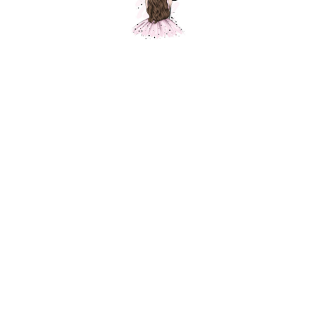
Шар Карибская синева, перламутр
Шарики Москвы
SKU:
220,00
р.