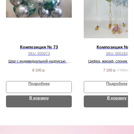
Композиция № 73
Композиция № 1
SKU:
000073
SKU:
000183
Шар с индивидуальной надписью, 4
Цифра, жираф, слоник и 1
шарика с конфетти и 16 серебряно-
8 100
р.
7 100
р.
7 500
р.
зеленых шаров
Подробнее
Подробнее
В корзину
В корзину