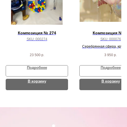
Композиция № 274
Композиция № 7
SKU:
000274
SKU:
000076
Серебрянная сфера, круг с
круг жемчуг, 3 жемчужных зв
23 500
р.
3 950
р.
агата
Подробнее
Подробнее
В корзину
В корзину