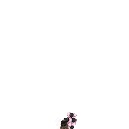
Технология
ШАРИКИ
долгого полета
МОСКВЫ
Индивидуальный
Доставим за
подход к делу
3 часа
Премиальное
Удобная
качество шариков
оплата
=
Назад