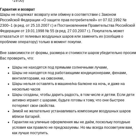
-19:00)
Гарантия и возврат
Шары не подлежат возврату или обмену в соответствии с Законом
Российской Федерации «О защите прав потребителей» от 07.02.1992 №
2300–1 (в ред. от 25.10.2007 г.) и Постановлением Правительства Российской
Федерации от 19.01.1998 № 55 (в ред. 27.03.2007 г.). Покупатель может
отказаться от гелиевых воздушных шаров или заменить их (сообщив о
проблеме оператору) только в момент покупки.
Вне зависимости от формы, размера и стоимости шаров убедительно просим
Вас проверить, что:
Шары не находятся под прямыми солнечными лучами,
Шары не находятся под работающими кондиционерами, фенами,
вентиляторами, на сквозняке,
Шары нельзя оставлять в машине/на балконе на ночь, и даже на
несколько часов
Шары созданы, чтобы дарить радость, в том числе и детям. Если дети
активно играют с шарами, будьте готовы к тому, что они быстрее
потеряют свои свойства.
Зимой не желательно устанавливать композиции воздушных шаров
вблизи батарей.
Гарантии на уличные оформления мы не даём, поскольку погодные
условия как правило не предсказуемы. Но мы всегда посоветуем вам,
как лучше поступить.