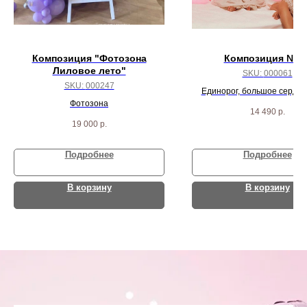
Композиция "Фотозона
Композиция № 6
Лиловое лето"
SKU:
000061
SKU:
000247
Единорог, большое сердце
Фотозона
перьями, 50 бело-розовых ш
14 490
р.
розовых сердца
19 000
р.
Подробнее
Подробнее
В корзину
В корзину