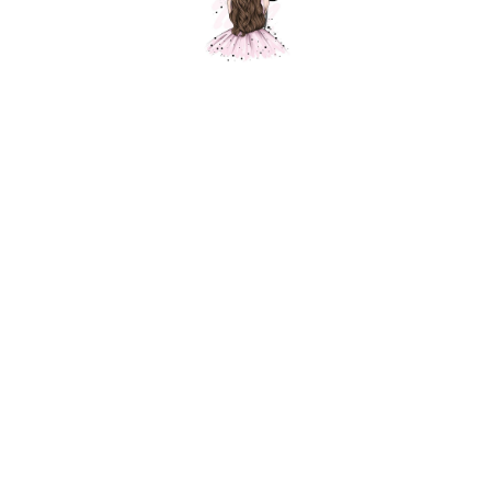
Череп Калавера, белый
Шарики Москвы
SKU:
1200,00
р.