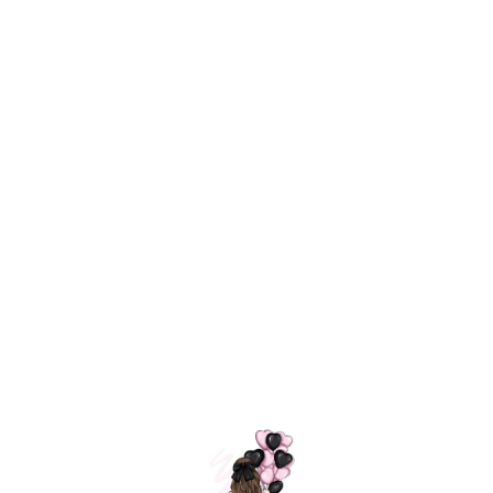
Технология
ШАРИКИ
долгого полета
МОСКВЫ
Индивидуальный
Доставим за
подход к делу
3 часа
Премиальное
Удобная
качество шариков
оплата
=
Назад