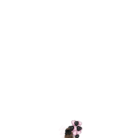
Технология
ШАРИКИ
долгого полета
МОСКВЫ
Индивидуальный
Доставим за
подход к делу
3 часа
Премиальное
Удобная
качество шариков
оплата
=
Назад