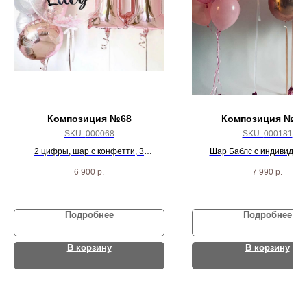
Композиция №68
Композиция № 1
SKU:
000068
SKU:
000181
2 цифры, шар с конфетти, 3
Шар Баблс с индивидуа
жемчужных шара и 3 розово-золотых
надписью, 2 сферы, 4 криста
6 900
р.
7 990
р.
круга
розовых шариков
Подробнее
Подробнее
В корзину
В корзину