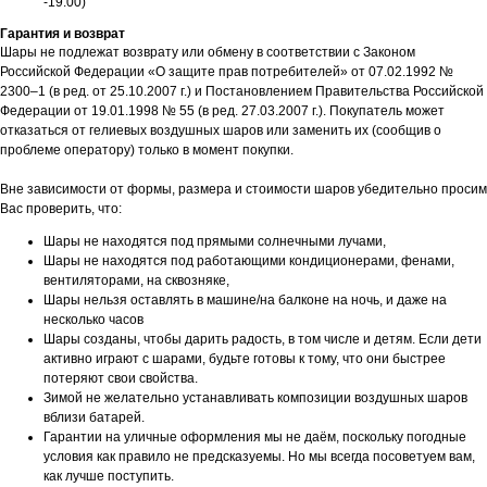
-19:00)
Гарантия и возврат
Шары не подлежат возврату или обмену в соответствии с Законом
Российской Федерации «О защите прав потребителей» от 07.02.1992 №
2300–1 (в ред. от 25.10.2007 г.) и Постановлением Правительства Российской
Федерации от 19.01.1998 № 55 (в ред. 27.03.2007 г.). Покупатель может
отказаться от гелиевых воздушных шаров или заменить их (сообщив о
проблеме оператору) только в момент покупки.
Вне зависимости от формы, размера и стоимости шаров убедительно просим
Вас проверить, что:
Шары не находятся под прямыми солнечными лучами,
Шары не находятся под работающими кондиционерами, фенами,
вентиляторами, на сквозняке,
Шары нельзя оставлять в машине/на балконе на ночь, и даже на
несколько часов
Шары созданы, чтобы дарить радость, в том числе и детям. Если дети
активно играют с шарами, будьте готовы к тому, что они быстрее
потеряют свои свойства.
Зимой не желательно устанавливать композиции воздушных шаров
вблизи батарей.
Гарантии на уличные оформления мы не даём, поскольку погодные
условия как правило не предсказуемы. Но мы всегда посоветуем вам,
как лучше поступить.