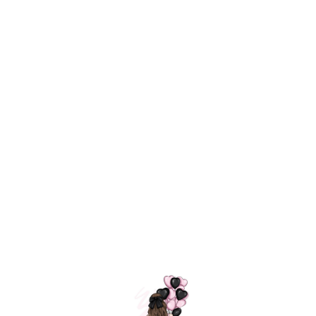
Технология
ШАРИКИ
долгого полета
МОСКВЫ
Индивидуальный
Доставим за
подход к делу
3 часа
Премиальное
Удобная
качество шариков
оплата
=
Назад